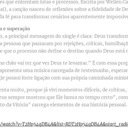
es que enfrentam lutas e processos. Escrita por Wellen C
ai), a canção nasceu de reflexões sobre a fidelidade de D
 da fé para transformar cenários aparentemente impossíve
a e superação
, a principal mensagem do single é clara: Deus transfor
 a pessoas que passaram por rejeições, críticas, humilh
de que o processo não define o destino quando Deus está 
o chão vai ter que ver Deus te levantar." É com essa pro
a apresenta uma música carregada de testemunho, esperanç
e possui forte ligação com sua própria caminhada minist
nta muito, porque já vivi momentos difíceis, de críticas,
eus sempre mostrou que Ele honra no tempo certo", comp
o da Vitória" carrega elementos de sua história pessoal.
om/watch?v=T2Hp54qDB4A&list=RDT2Hp54qDB4A&start_radi