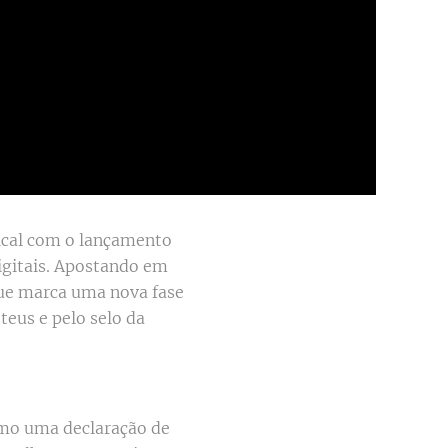
ical com o lançamento
digitais. Apostando em
que marca uma nova fase
teus e pelo selo da
omo uma declaração de