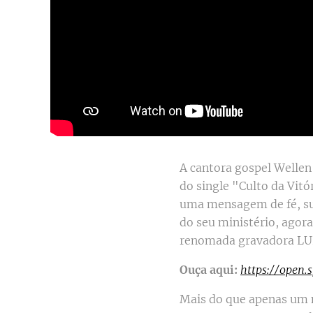
A cantora gospel Wellen
do single "Culto da Vitó
uma mensagem de fé, sup
do seu ministério, agor
renomada gravadora LU
Ouça aqui:
https://open
Mais do que apenas um 