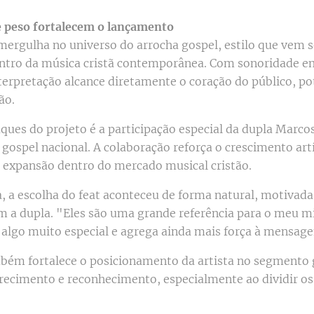
e peso fortalecem o lançamento
mergulha no universo do arrocha gospel, estilo que vem
ntro da música cristã contemporânea. Com sonoridade em
terpretação alcance diretamente o coração do público, po
ão.
ques do projeto é a participação especial da dupla Marc
gospel nacional. A colaboração reforça o crescimento art
a expansão dentro do mercado musical cristão.
, a escolha do feat aconteceu de forma natural, motivada 
om a dupla. "Eles são uma grande referência para o meu mi
 algo muito especial e agrega ainda mais força à mensage
mbém fortalece o posicionamento da artista no segmento
imento e reconhecimento, especialmente ao dividir os