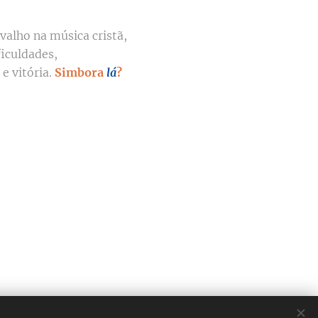
valho na música cristã,
iculdades,
e vitória.
Simbora
lá
?