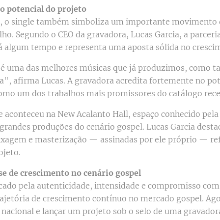
o potencial do projeto
, o single também simboliza um importante movimento 
lho. Segundo o CEO da gravadora, Lucas Garcia, a parceria 
 algum tempo e representa uma aposta sólida no crescim
só é uma das melhores músicas que já produzimos, como 
a", afirma Lucas. A gravadora acredita fortemente no pote
mo um dos trabalhos mais promissores do catálogo recen
e aconteceu na New Acalanto Hall, espaço conhecido pela 
 grandes produções do cenário gospel. Lucas Garcia desta
ixagem e masterização — assinadas por ele próprio — re
ojeto.
se de crescimento no cenário gospel
ado pela autenticidade, intensidade e compromisso com 
jetória de crescimento contínuo no mercado gospel. Agor
 nacional e lançar um projeto sob o selo de uma gravador