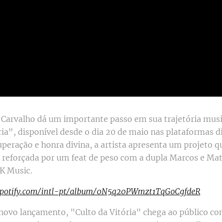
 Carvalho dá um importante passo em sua trajetória mus
ria", disponível desde o dia 20 de maio nas plataformas 
eração e honra divina, a artista apresenta um projeto 
a reforçada por um feat de peso com a dupla Marcos e Mat
K Music.
.spotify.com/intl-pt/album/0N5q20PWmzt1TqGoCgfdeR
novo lançamento, "Culto da Vitória" chega ao público c