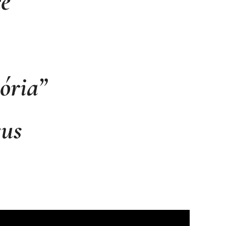
ce
ória”
eus