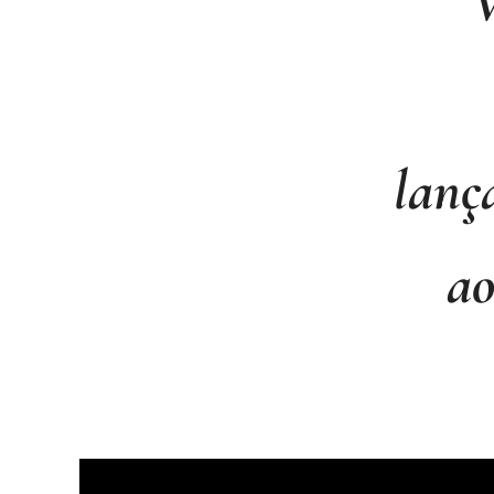
W
lanç
ao