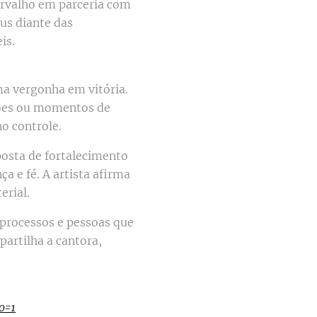
arvalho em parceria com
eus diante das
is.
ma vergonha em vitória.
ações ou momentos de
no controle.
posta de fortalecimento
a e fé. A artista afirma
erial.
 processos e pessoas que
artilha a cantora,
o=1