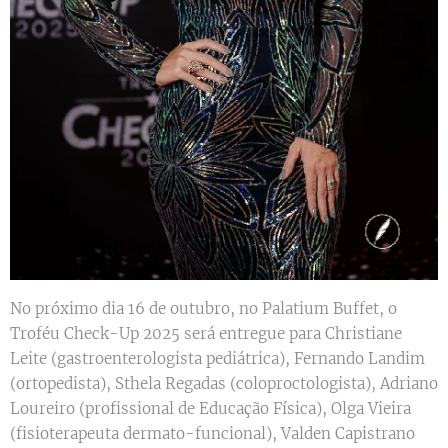
No próximo dia 16 de outubro, no Palatium Buffet, o
Troféu Check-Up 2025 será entregue para Christiane
Leite (gastroenterologista pediátrica), Fernando Landim
(ortopedista), Sthela Regadas (coloproctologista), Adriano
Loureiro (profissional de Educação Física), Olga Vieira
(fisioterapeuta dermato-funcional), Valden Capistrano