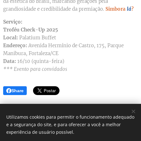
da estética do Brasil, marcando gerações pela
grandiosidade e credibilidade da premiação.
Simbora
lá
?
Serviço:
Troféu Check-Up 2025
Local:
Palatium Buffet
Endereço:
Avenida Hermínio de Castro, 175, Parque
Manibura, Fortaleza/CE
Data:
16/10 (quinta-feira)
*** Evento para convidados
Share
Utilizamos cookies para permitir o funcionamento adequado
e a segurança do site, e para oferecer a você a melhor
Simbora lá? - Blog de dicas
experiência de usuário possível.