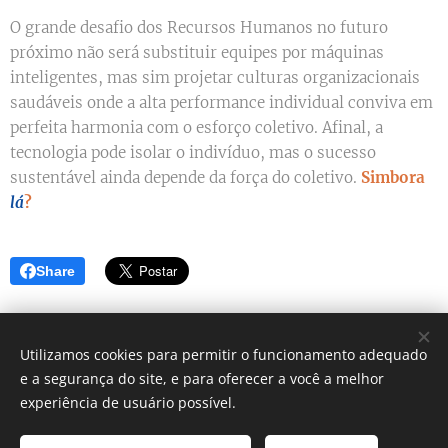
O grande desafio dos Recursos Humanos no futuro
próximo não será substituir equipes por máquinas
inteligentes, mas sim projetar culturas organizacionais
saudáveis onde a alta performance individual conviva em
perfeita harmonia com o esforço coletivo. Afinal, a
tecnologia pode isolar o indivíduo, mas o sucesso
sustentável ainda depende da força do coletivo.
Simbora
lá
?
Share
Utilizamos cookies para permitir o funcionamento adequado
e a segurança do site, e para oferecer a você a melhor
Simbora lá? - Blog de dicas
experiência de usuário possível.
Instagram:
@blog_simborala