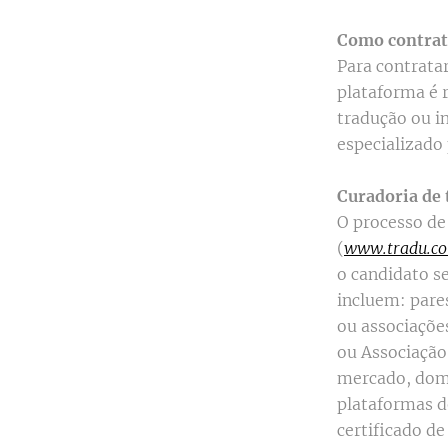
Como contrata
Para contratar
plataforma é r
tradução ou i
especializado
Curadoria de 
O processo de
(
www.tradu.co
o candidato se
incluem: pare
ou associaçõe
ou Associação 
mercado, domí
plataformas d
certificado d