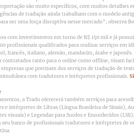
terpretação são muito específicos, com muitos detalhes e
agências de tradução ainda trabalham com o modelo antig
para ser uma força disruptiva nesse mercado”, observa B
tou com investimentos em torno de R$ 150 mil e já possu
00 profissionais qualificados para realizar serviços em 
ol, francês, italiano, alemão, mandarim, árabe e japonês. 
contratados tanto para o online como offline, visam facil
 empresas que precisam dos serviços de tradução de text
 simultânea com tradutores e intérpretes profissionais.
S
e
mentos, a Tradu oferecerá também serviços para acessib
es e intérpretes de Libras (Língua Brasileira de Sinais), A
tes visuais) e Legendas para Surdos e Ensurdecidos (LSE)
m seu banco de profissionais tradutores e intérpretes de o
tina.