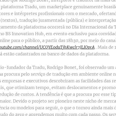
cado que Rodrigo Bonet, intérprete e tradutor há mais de
 a plataforma Tradu, um marketplace genuinamente brasil
tores e intérpretes profissionais com o mercado, ofertan
e (textos), tradução juramentada (pública) e interpretaçã
çamento da plataforma ocorrerá no Dia Internacional da 
no BS Innovation Hub, em evento exclusivo para convid
line para o público, a partir das 18h30, por meio do can
outube.com/channel/UCQYEoduTjhKwclr7JLIOprA
. Mais de 
 já estão cadastrados no banco de dados da plataforma.
io-fundador da Tradu, Rodrigo Bonet, foi observado um
a procura pelo serviço de tradução em ambiente online n
 empresas e executivos descobriram as facilidades das r
uais, que otimizam tempo, evitam deslocamentos e pro
redução de custos. A tendência é que a procura por esse ti
maior. Devido o projeto ser pioneiro neste nicho de merc
ência ou modelos para seguir, o que o tornou ainda mais 
udo do zero e aprendemos muito com cada passo. Os ser