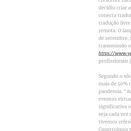
crescente mer
decidiu criar
conecta tradu
tradução livr
remota. O lan
de setembro, 
transmissão on
https://www.y
profissionais
Segundo o sóc
mais de 50% n
pandemia. “As
eventos virt
significativa 
seja cada vez 
tivemos refer
Construímos t