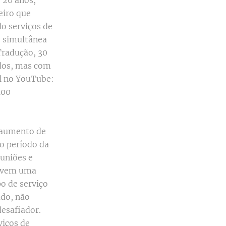
 20 anos,
eiro que
do serviços de
o simultânea
Tradução, 30
ados, mas com
al no YouTube:
100
 aumento de
o período da
euniões e
movem uma
po de serviço
ado, não
desafiador.
viços de