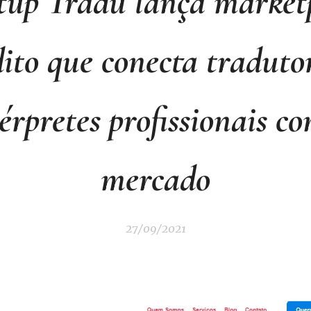
tup Tradu lança market
dito que conecta tradutor
érpretes profissionais c
mercado
27/09/2021