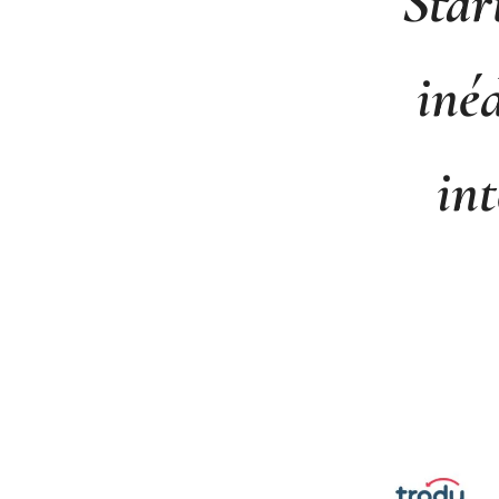
Star
iné
int