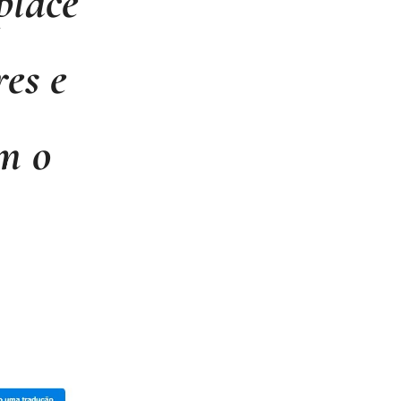
place
es e
om o