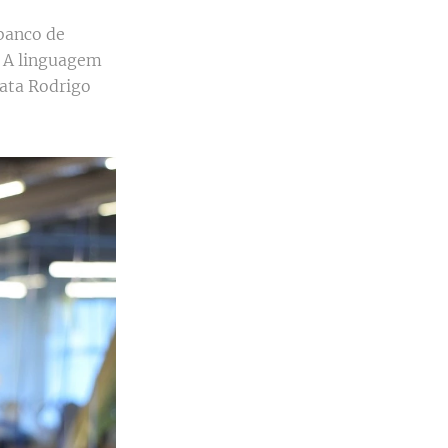
banco de
. A linguagem
lata Rodrigo