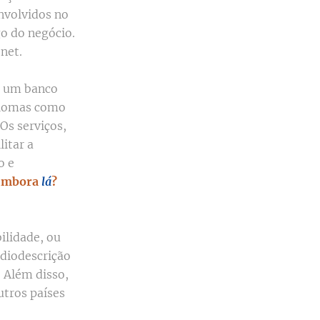
nvolvidos no
o do negócio.
onet.
i um banco
idiomas como
Os serviços,
itar a
o e
imbora
lá
?
ilidade, ou
udiodescrição
. Além disso,
utros países