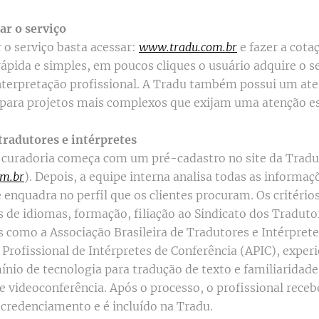
r o serviço
 o serviço basta acessar:
www.tradu.com.br
e fazer a cota
ápida e simples, em poucos cliques o usuário adquire o s
nterpretação profissional. A Tradu também possui um a
 para projetos mais complexos que exijam uma atenção es
tradutores e intérpretes
 curadoria começa com um pré-cadastro no site da Tradu
m.br
). Depois, a equipe interna analisa todas as informaç
 enquadra no perfil que os clientes procuram. Os critério
s de idiomas, formação, filiação ao Sindicato dos Tradut
s como a Associação Brasileira de Tradutores e Intérpre
Profissional de Intérpretes de Conferência (APIC), experi
nio de tecnologia para tradução de texto e familiaridad
e videoconferência. Após o processo, o profissional receb
e credenciamento e é incluído na Tradu.