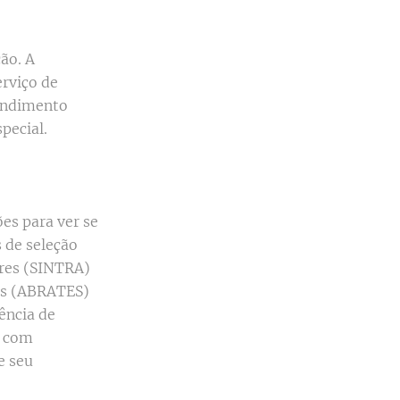
ção. A
erviço de
tendimento
pecial.
ões para ver se
s de seleção
ores (SINTRA)
tes (ABRATES)
ência de
e com
e seu