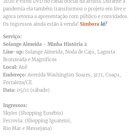
2020 e virou DVD no canal oficial da artista. Durante a
pandemia ela também transformou o projeto em live e
agora retoma a apresentação com público e convidados.
Os ingressos ainda estão à venda!
Simbora
lá
?
Serviço:
Solange Almeida - Minha História 2
Line-up:
Solange Almeida, Noda de Caju, Lagosta
Bronzeada e Magníficos
Local:
Auê
Endereço:
Avenida Washington Soares, 3171, Coaçu,
Fortaleza/CE
Data:
05/11 (sábado)
Ingressos:
Skyler (Shopping Eusébio)
Ferrovia: (Shopping Iguatemi,
Rio Mar e Messejana)