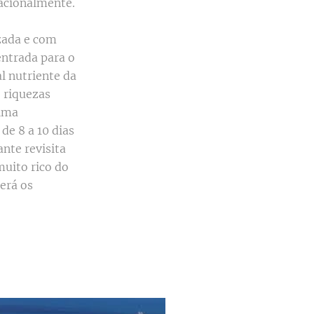
nacionalmente.
izada e com
entrada para o
l nutriente da
 riquezas
lima
de 8 a 10 dias
nte revisita
muito rico do
erá os