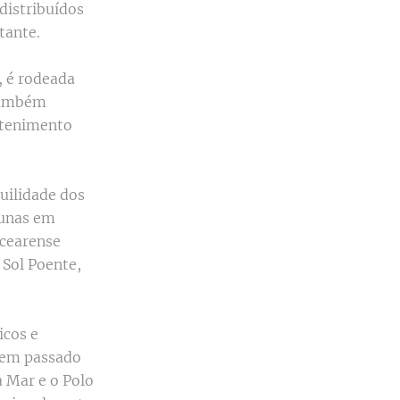
distribuídos
tante.
, é rodeada
 também
etenimento
uilidade dos
dunas em
 cearense
 Sol Poente,
icos e
 tem passado
a Mar e o Polo