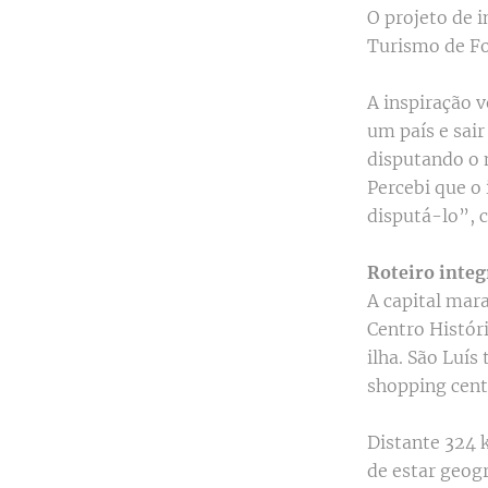
O projeto de i
Turismo de For
A inspiração 
um país e sai
disputando o 
Percebi que o 
disputá-lo”, 
Roteiro inte
A capital mar
Centro Histór
ilha. São Luí
shopping cente
Distante 324 k
de estar geog