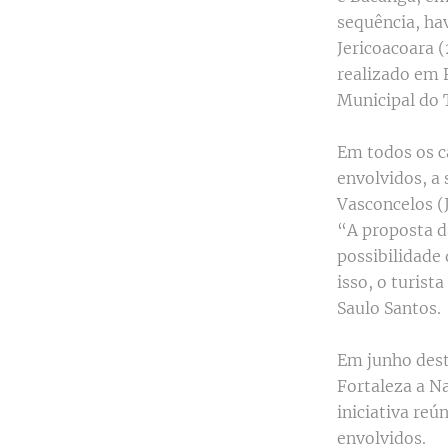
sequência, hav
Jericoacoara (
realizado em F
Municipal do
Em todos os c
envolvidos, a 
Vasconcelos (
“A proposta da
possibilidade
isso, o turist
Saulo Santos.
Em junho dest
Fortaleza a N
iniciativa reú
envolvidos.