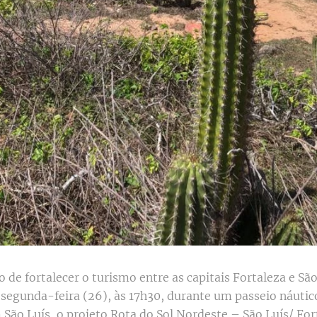
 de fortalecer o turismo entre as capitais Fortaleza e São
 segunda-feira (26), às 17h30, durante um passeio náutico
 São Luís, o projeto Rota do Sol Nordeste – São Luís/ For