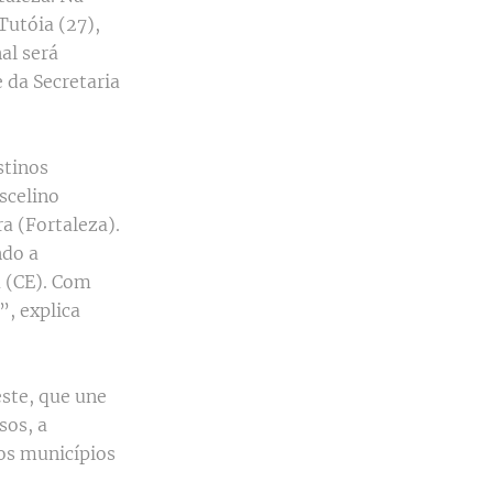
Tutóia (27),
al será
e da Secretaria
stinos
uscelino
a (Fortaleza).
ndo a
a (CE). Com
”, explica
este, que une
sos, a
dos municípios