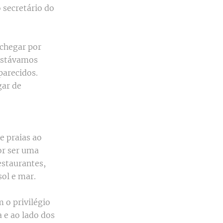
o secretário do
 chegar por
 estávamos
parecidos.
gar de
e praias ao
or ser uma
estaurantes,
sol e mar.
 o privilégio
 e ao lado dos