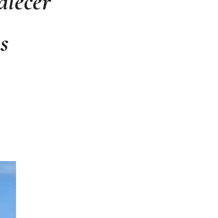
alecer
is