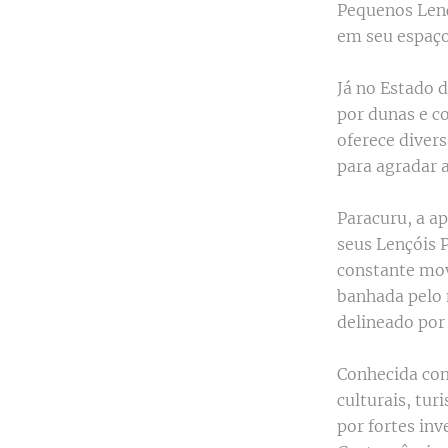
Pequenos Lenç
em seu espaço 
Já no Estado 
por dunas e c
oferece diver
para agradar a
Paracuru, a a
seus Lençóis 
constante mov
banhada pelo 
delineado por 
Conhecida com
culturais, tu
por fortes inv