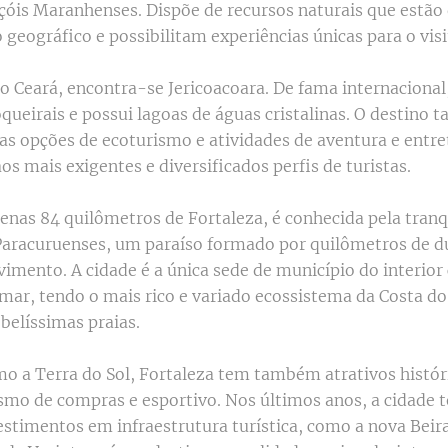
óis Maranhenses. Dispõe de recursos naturais que estão 
geográfico e possibilitam experiências únicas para o visi
do Ceará, encontra-se Jericoacoara. De fama internacional
oqueirais e possui lagoas de águas cristalinas. O destino
sas opções de ecoturismo e atividades de aventura e entr
os mais exigentes e diversificados perfis de turistas.
penas 84 quilômetros de Fortaleza, é conhecida pela tranq
Paracuruenses, um paraíso formado por quilômetros de 
imento. A cidade é a única sede de município do interior
mar, tendo o mais rico e variado ecossistema da Costa do
belíssimas praias.
o a Terra do Sol, Fortaleza tem também atrativos histór
rismo de compras e esportivo. Nos últimos anos, a cidade
estimentos em infraestrutura turística, como a nova Beir