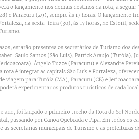
erá o lançamento nos demais destinos da rota, a seguir: 
28) e Paracuru (29), sempre às 17 horas. O lançamento fin
ortaleza, na sexta-feira (30), às 17 horas, no Estoril, sed
 Turismo.
asos, estarão presentes os secretários de Turismo dos de
saber: Saulo Santos (São Luís), Patrick Araújo (Tutóia), J
Jericoacoara), Ângelo Tuzze (Paracuru) e Alexandre Pereir
 rota é integrar as capitais São Luís e Fortaleza, oferece
 de viagem para Tutóia (MA), Paracuru (CE) e Jericoacoar
a poderá experimentar os produtos turísticos de cada local
e ano, foi lançado o primeiro trecho da Rota do Sol Nord
atal, passando por Canoa Quebrada e Pipa. Em todos os ca
ne as secretarias municipais de Turismo e as prefeituras 