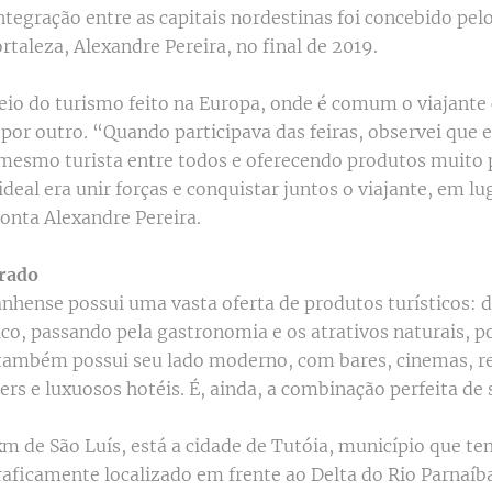
ntegração entre as capitais nordestinas foi concebido pel
taleza, Alexandre Pereira, no final de 2019.
veio do turismo feito na Europa, onde é comum o viajante
r por outro. “Quando participava das feiras, observei que
mesmo turista entre todos e oferecendo produtos muito 
ideal era unir forças e conquistar juntos o viajante, em lu
conta Alexandre Pereira.
grado
anhense possui uma vasta oferta de produtos turísticos: d
ico, passando pela gastronomia e os atrativos naturais, p
s também possui seu lado moderno, com bares, cinemas, r
rs e luxuosos hotéis. É, ainda, a combinação perfeita de 
m de São Luís, está a cidade de Tutóia, município que tem
raficamente localizado em frente ao Delta do Rio Parnaíba