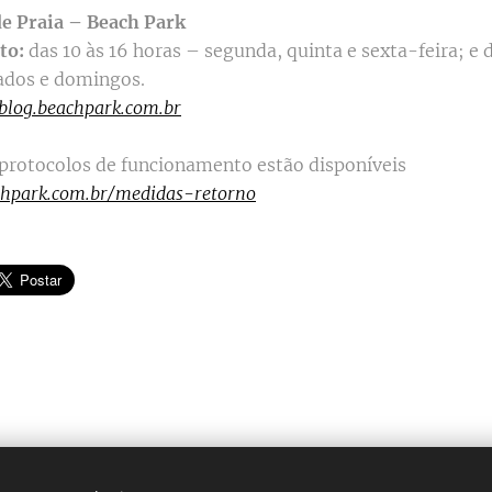
e Praia – Beach Park
to:
das 10 às 16 horas – segunda, quinta e sexta-feira; e d
ados e domingos.
blog.beachpark.com.br
protocolos de funcionamento estão disponíveis
hpark.com.br/medidas-retorno