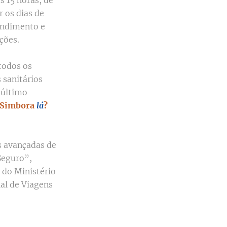
 os dias de
endimento e
ações.
todos os
 sanitários
 último
Simbora
lá
?
s avançadas de
Seguro”,
 do Ministério
al de Viagens