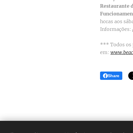
Restaurante d
Funcionamen
horas aos sáb
Informações:
*** Todos os 
em:
www.beac
Share