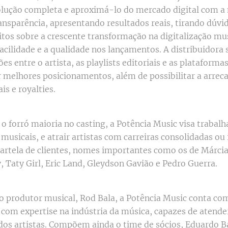
olução completa e aproximá-lo do mercado digital com 
ransparência, apresentando resultados reais, tirando dúvi
tos sobre a crescente transformação na digitalização mus
acilidade e a qualidade nos lançamentos. A distribuidora 
es entre o artista, as playlists editoriais e as plataform
r melhores posicionamentos, além de possibilitar a arrec
is e royalties.
 forró maioria no casting, a Potência Music visa trabal
usicais, e atrair artistas com carreiras consolidadas ou 
artela de clientes, nomes importantes como os de Márcia 
, Taty Girl, Eric Land, Gleydson Gavião e Pedro Guerra.
lo produtor musical, Rod Bala, a Potência Music conta com
 com expertise na indústria da música, capazes de atende
dos artistas. Compõem ainda o time de sócios, Eduardo B