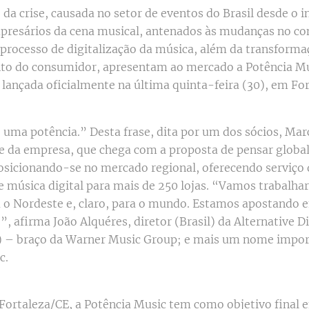
a crise, causada no setor de eventos do Brasil desde o in
resários da cena musical, antenados às mudanças no co
 processo de digitalização da música, além da transforma
o do consumidor, apresentam ao mercado a Potência Mu
l lançada oficialmente na última quinta-feira (30), em Fo
 uma potência.” Desta frase, dita por um dos sócios, Marc
 da empresa, que chega com a proposta de pensar global
osicionando-se no mercado regional, oferecendo serviço 
de música digital para mais de 250 lojas. “Vamos trabalha
 o Nordeste e, claro, para o mundo. Estamos apostando 
, afirma João Alquéres, diretor (Brasil) da Alternative D
) – braço da Warner Music Group; e mais um nome impor
c.
ortaleza/CE, a Potência Music tem como objetivo final e