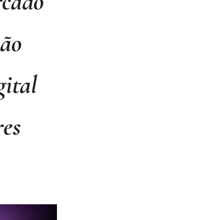
rcado
ção
gital
res