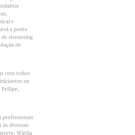
a máxima
das,
ical e
será a ponte
as de streaming
adação de
har com todos
iniciantes no
Fellipe,
 profissionais
r às diversas
arreto, Wátila