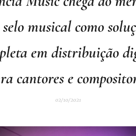
ncia Music chega ao me
 selo musical como solu
leta em distribuição di
ra cantores e composito
02/10/2021