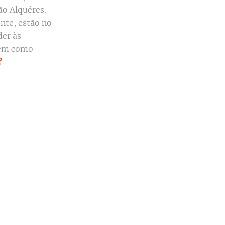
oão Alquéres.
nte, estão no
der às
dem como
?