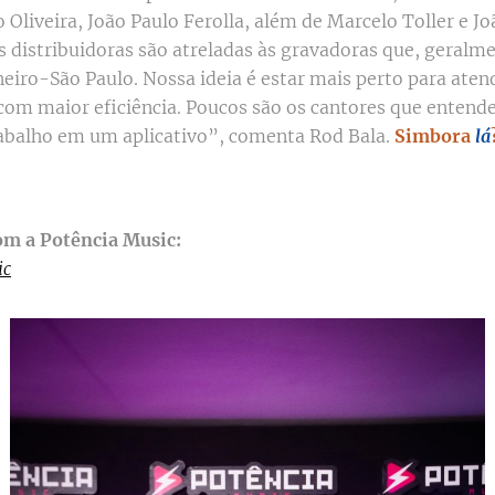
o Oliveira, João Paulo Ferolla, além de Marcelo Toller e J
s distribuidoras são atreladas às gravadoras que, geralme
neiro-São Paulo. Nossa ideia é estar mais perto para aten
com maior eficiência. Poucos são os cantores que enten
rabalho em um aplicativo”, comenta Rod Bala.
Simbora
lá
om a Potência Music:
ic