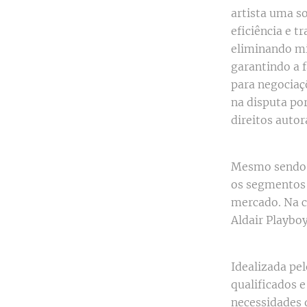
artista uma s
eficiência e t
eliminando mi
garantindo a f
para negociaçõ
na disputa po
direitos autora
Mesmo sendo o
os segmentos m
mercado. Na c
Aldair Playboy
Idealizada pe
qualificados e
necessidades 