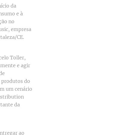
ício da
nsumo e à
ção no
sic, empresa
rtaleza/CE.
elo Toller,
mente e agir
de
r produtos do
em um cenário
istribution
tante da
ntregar ao