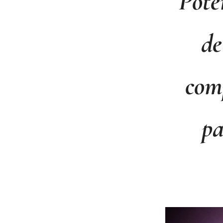
Potê
de
comp
pa