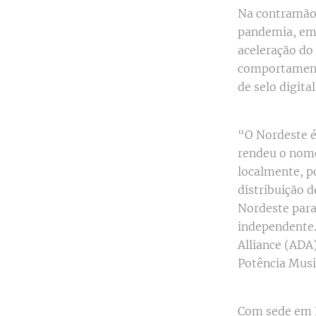
Na contramão d
pandemia, emp
aceleração do
comportament
de selo digita
“O Nordeste é
rendeu o nome
localmente, p
distribuição 
Nordeste para
independente.”
Alliance (ADA
Potência Musi
Com sede em F