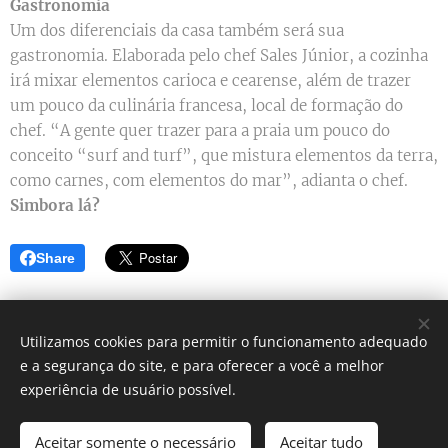
Gastronomia
Um dos diferenciais da casa também será sua
gastronomia. Elaborada pelo chef Sales Júnior, a cozinha
irá mixar elementos carioca e cearense, além de trazer
um pouco da culinária francesa, local de formação do
chef. “A gente quer trazer para a praia um pouco do
conceito “surf and turf”, que mistura elementos da terra,
como carnes, com elementos do mar”, adianta o chef.
Simbora lá?
Share
Utilizamos cookies para permitir o funcionamento adequado
e a segurança do site, e para oferecer a você a melhor
Simbora lá? - Blog de dicas
experiência de usuário possível.
Instagram:
@blog_simborala
Aceitar somente o necessário
Aceitar tudo