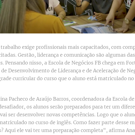
 trabalho exige profissionais mais capacitados, com comp
citadas. Gestão, liderança e comunicação são algumas das
. Pensando nisso, a Escola de Negócios FB chega em For
de Desenvolvimento de Liderança e de Aceleração de Neg
rade curricular do curso que o aluno está matriculado no
ina Pacheco de Araújo Barros, coordenadora da Escola d
safiador, os alunos serão preparados para ter um diferen
 vai ser desenvolver novas competências. Logo que o alun
atriculado no curso de inglês. Como fazer parte desse 
? Aqui ele vai ter uma preparação completa", afirma Ana 