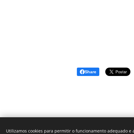
Share
Utilizamos cookies para permitir o funcionamento adequado e a
Simbora lá? - Blog de dicas