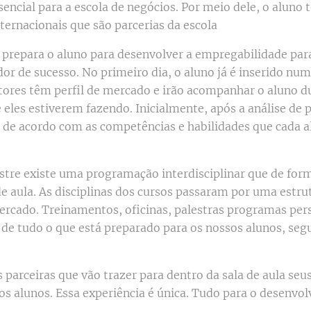
sencial para a escola de negócios. Por meio dele, o aluno
nternacionais que são parcerias da escola
 prepara o aluno para desenvolver a empregabilidade para
r de sucesso. No primeiro dia, o aluno já é inserido n
tores têm perfil de mercado e irão acompanhar o aluno d
eles estiverem fazendo. Inicialmente, após a análise de p
 de acordo com as competências e habilidades que cada a
stre existe uma programação interdisciplinar que de form
 aula. As disciplinas dos cursos passaram por uma estr
rcado. Treinamentos, oficinas, palestras programas per
de tudo o que está preparado para os nossos alunos, seg
parceiras que vão trazer para dentro da sala de aula se
os alunos. Essa experiência é única. Tudo para o desenv