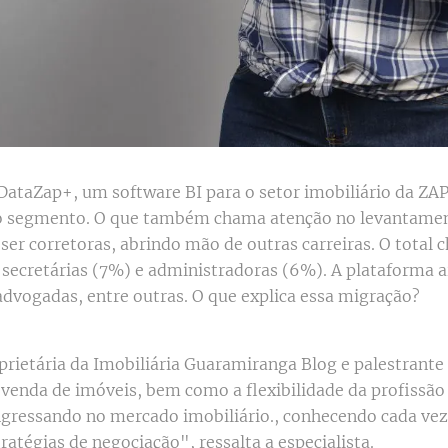
 DataZap+, um software BI para o setor imobiliário da ZA
o segmento. O que também chama atenção no levantament
er corretoras, abrindo mão de outras carreiras. O total c
secretárias (7%) e administradoras (6%). A plataforma a
advogadas, entre outras. O que explica essa migração?
oprietária da Imobiliária Guaramiranga Blog e palestrante
venda de imóveis, bem como a flexibilidade da profissão
gressando no mercado imobiliário., conhecendo cada vez 
atégias de negociação", ressalta a especialista.