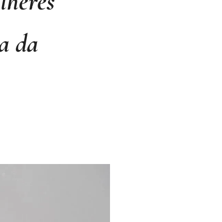
lheres
a da