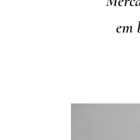
Merca
em 