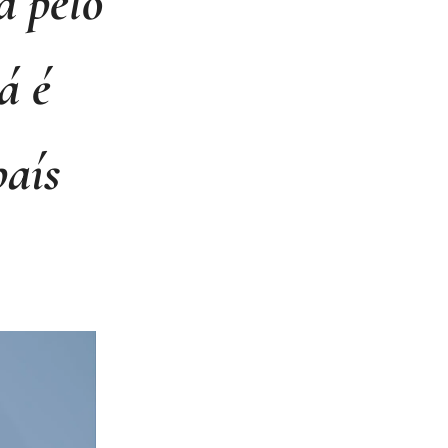
a pelo
á é
país