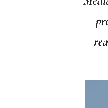
Medid
pr
rea