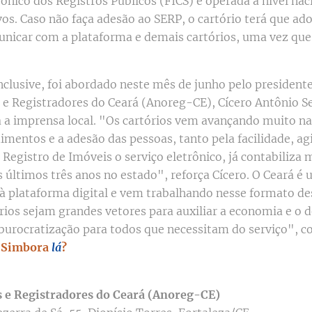
ônico dos Registros Públicos (FICS) e operada a nível na
ivos. Caso não faça adesão ao SERP, o cartório terá que ad
unicar com a plataforma e demais cartórios, uma vez que
nclusive, foi abordado neste mês de junho pelo president
 e Registradores do Ceará (Anoreg-CE), Cícero Antônio S
a a imprensa local. "Os cartórios vem avançando muito na
imentos e a adesão das pessoas, tanto pela facilidade, a
 Registro de Imóveis o serviço eletrônico, já contabiliza 
 últimos três anos no estado", reforça Cícero. O Ceará é 
à plataforma digital e vem trabalhando nesse formato des
órios sejam grandes vetores para auxiliar a economia e o
urocratização para todos que necessitam do serviço", c
.
Simbora
lá
?
s e Registradores do Ceará (Anoreg-CE)