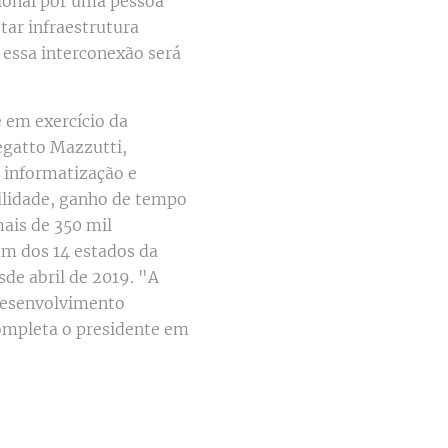
cional por uma pessoa
otar infraestrutura
 essa interconexão será
e em exercício da
egatto Mazzutti,
 informatização e
gilidade, ganho de tempo
mais de 350 mil
um dos 14 estados da
de abril de 2019. "A
 desenvolvimento
ompleta o presidente em