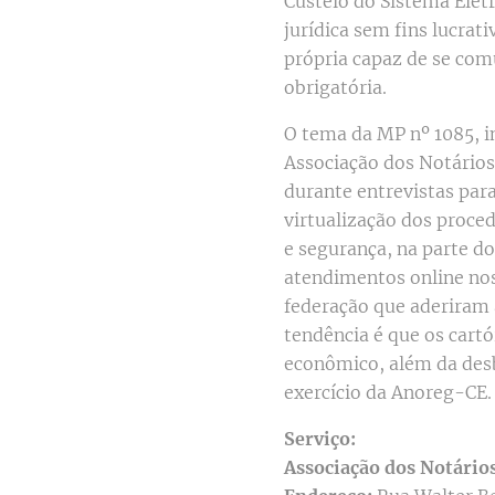
Custeio do Sistema Eletr
jurídica sem fins lucrat
própria capaz de se com
obrigatória.
O tema da MP nº 1085, i
Associação dos Notários
durante entrevistas par
virtualização dos proced
e segurança, na parte do
atendimentos online nos
federação que aderiram 
tendência é que os cart
econômico, além da desb
exercício da Anoreg-CE
Serviço:
Associação dos Notário