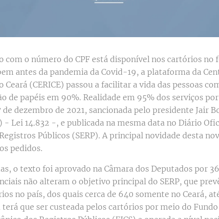
o com o número do CPF está disponível nos cartórios no 
 bem antes da pandemia da Covid-19, a plataforma da Cent
o Ceará (CERICE) passou a facilitar a vida das pessoas c
ão de papéis em 90%. Realidade em 95% dos serviços por 
27 de dezembro de 2021, sancionada pelo presidente Jair B
) - Lei 14.832 -, e publicada na mesma data no Diário Ofic
Registros Públicos (SERP). A principal novidade desta no
os pedidos.
s, o texto foi aprovado na Câmara dos Deputados por 3
enciais não alteram o objetivo principal do SERP, que prev
rios no país, dos quais cerca de 640 somente no Ceará, até
 terá que ser custeada pelos cartórios por meio do Fund