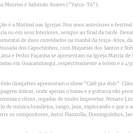
sa Moreno e Salomão Soares ("Yatra-Tá").
ão é a Matinal nas Igrejas. Nos anos anteriores o festiva
ia ou em seus interiores, sempre ao final da tarde. Dessa
rumental de duos convidados na manhã da terça-feira, dia 
 Pousada dos Capuchinhos, com Miqueias dos Santos e Stê
 Lima e Pedro Façanha se apresentam na Igreja Matriz de
izadas em Guaramiranga, respectivamente a 600m e a 45
tênio Gonçalves apresentam o show "Café pra dois". Clássi
pagens únicas, onde apenas o baixo e a guitarra vão pree
armonia e ritmo, regadas de muito improviso. Nonato Li
o de música brasileira, tango, jazz, explorando o que o 
ntre os compositores, Astor Piazzolla, Dominguinhos, Ja