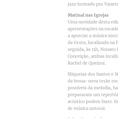
jazz formado por Vanes
Matinal nas Igrejas
Uma novidade desta ediç
apresentações na escadar
a apreciar a música inst
da Gruta, localizada na
seguida, às 11h, Nonato
Conceição, ambas local
Rachel de Queiroz.
Miqueias dos Santos e S
da bossa-nova terão rou
possíveis da melodia, h
prepararam um repertóri
acústico podem fazer. E
de música autoral.