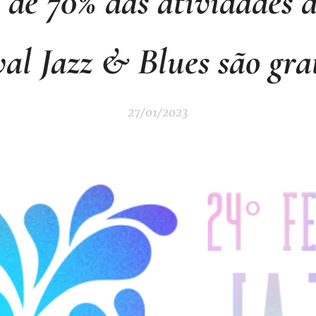
 de 70% das atividades d
val Jazz & Blues são gra
27/01/2023