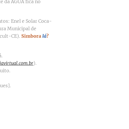
de da AGUA fica no
tos: Enel e Solar Coca-
tura Municipal de
ecult-CE).
Simbora
lá
?
á.
avirtual.com.br
).
uito.
ues].