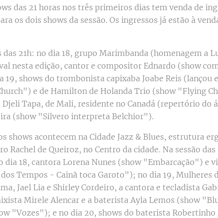
ws das 21 horas nos três primeiros dias tem venda de ingr
ara os dois shows da sessão. Os ingressos já estão à venda
s das 21h: no dia 18, grupo Marimbanda (homenagem a Lu
al nesta edição, cantor e compositor Ednardo (show com
ia 19, shows do trombonista capixaba Joabe Reis (lançou
 Church") e de Hamilton de Holanda Trio (show "Flying Chi
 Djeli Tapa, de Mali, residente no Canadá (repertório do
eira (show "Silvero interpreta Belchior").
os shows acontecem na Cidade Jazz & Blues, estrutura ergu
o Rachel de Queiroz, no Centro da cidade. Na sessão das 1
no dia 18, cantora Lorena Nunes (show "Embarcação") e vi
 dos Tempos - Cainã toca Garoto"); no dia 19, Mulheres 
ma, Jael Lia e Shirley Cordeiro, a cantora e tecladista Gabr
ixista Mirele Alencar e a baterista Ayla Lemos (show "Bl
 "Vozes"); e no dia 20, shows do baterista Robertinho 