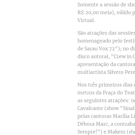
Somente a sessão de sho
R$ 20,00 meia), válido p
Virtual.
São atrações das sessõe
homenageado pelo festiv
de Sarau Vox 72"); no d
disco autoral, "Crew in
apresentação da cantora
multiartista Silvero Per
Nos três primeiros dias 
metros da Praça do Teatr
as seguintes atrações: 
Cavalcante (show "Sinal
pelas cantoras Marília Li
Débora Marc, a contraba
Sempre!") e Makem (show