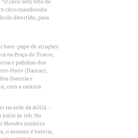
 "O circo sem teto da
e um circo mambembe
culo divertido, para
 um bate-papo de atrações
ica na Praça do Teatro,
ersa e palinhas dos
to Porto (flautas),
lva (bateria e
ra, com a cantora
cer na sede da AGUA -
início às 10h. No
io Mendes ministra
, o assunto é bateria,