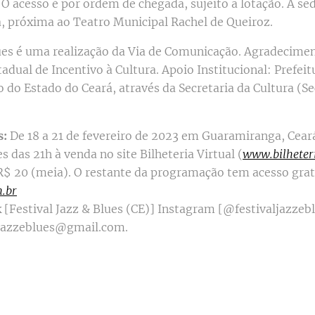
O acesso é por ordem de chegada, sujeito a lotação. A se
 próxima ao Teatro Municipal Rachel de Queiroz.
lues é uma realização da Via de Comunicação. Agradecimen
tadual de Incentivo à Cultura. Apoio Institucional: Prefei
do Estado do Ceará, através da Secretaria da Cultura (S
s:
De 18 a 21 de fevereiro de 2023 em Guaramiranga, Cear
s das 21h à venda no site Bilheteria Virtual (
www.bilheteri
 R$ 20 (meia). O restante da programação tem acesso grat
.br
[Festival Jazz & Blues (CE)] Instagram [@festivaljazzebl
jazzeblues@gmail.com.