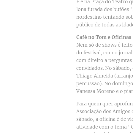
E é na Praça do Teatro q
lona furada dos bufões"
nordestino tentando so
público de todas as idad
Café no Tom e Oficinas
Nem só de shows é feito 
do festival, com o jorna
com direito a perguntas
convidados. No sábado, 
Thiago Almeida (arranjos
percussão). No domingo,
Vanessa Moreno e o pian
Para quem quer aprofund
Associação dos Amigos d
sábado, a oficina é de 
atividade com o tema "O 