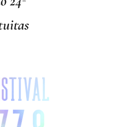
o 24º
tuitas