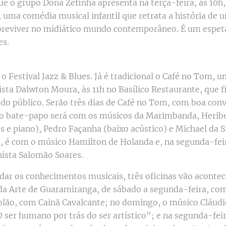
ue o grupo Dona Zefinha apresenta na terça-feira, às 10h,
, uma comédia musical infantil que retrata a história d
breviver no midiático mundo contemporâneo. É um espetá
es.
o Festival Jazz & Blues. Já é tradicional o Café no Tom,
lista Dalwton Moura, às 11h no Basílico Restaurante, que f
 do público. Serão três dias de Café no Tom, com boa conv
o bate-papo será com os músicos da Marimbanda, Heriber
 e piano), Pedro Façanha (baixo acústico) e Michael da Si
 é com o músico Hamilton de Holanda e, na segunda-fei
ista Salomão Soares.
ar os conhecimentos musicais, três oficinas vão aconte
a Arte de Guaramiranga, de sábado a segunda-feira, com 
violão, com Cainã Cavalcante; no domingo, o músico Cláud
ser humano por trás do ser artístico"; e na segunda-feira