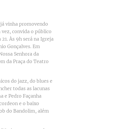
l já vinha promovendo
 vez, convida o público
21. Às 9h será na Igreja
nio Gonçalves. Em
 Nossa Senhora da
0m da Praça do Teatro
cos do jazz, do blues e
ncher todas as lacunas
ma e Pedro Façanha
acordeon e o baixo
cob do Bandolim, além