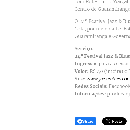
com Robertinho Marçal. 
Centro de Guaramiranga,
O 24º Festival Jazz & B
Cola, por meio da Lei Es
Guaramiranga e Governo 
Serviço:
24º Festival Jazz & Blue
Ingressos
para as sessõe
Valor:
R$ 40 (inteira) e
Site:
www.jazzeblues.com
Redes Sociais:
Facebook 
Informações:
producao
Share