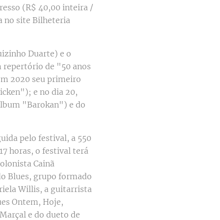
esso (R$ 40,00 inteira /
 no site Bilheteria
izinho Duarte) e o
 repertório de "50 anos
 em 2020 seu primeiro
cken"); e no dia 20,
 álbum "Barokan") e do
ida pelo festival, a 550
7 horas, o festival terá
olonista Cainã
do Blues, grupo formado
iela Willis, a guitarrista
ues Ontem, Hoje,
Marçal e do dueto de