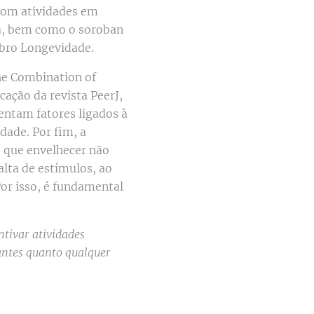
 com atividades em
ica, bem como o soroban
ebro Longevidade.
he Combination of
ação da revista PeerJ,
entam fatores ligados à
idade. Por fim, a
 que envelhecer não
alta de estímulos, ao
Por isso, é fundamental
ntivar atividades
antes quanto qualquer