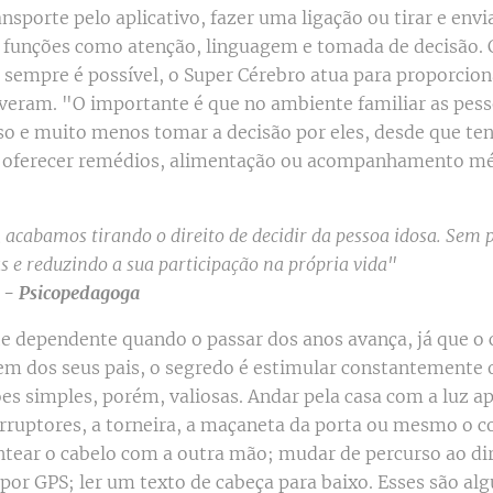
sporte pelo aplicativo, fazer uma ligação ou tirar e envia
r funções como atenção, linguagem e tomada de decisão.
 sempre é possível, o Super Cérebro atua para proporcio
iveram. "O importante é que no ambiente familiar as pes
oso e muito menos tomar a decisão por eles, desde que te
de oferecer remédios, alimentação ou acompanhamento mé
, acabamos tirando o direito de decidir da pessoa idosa. Sem 
as e reduzindo a sua participação na própria vida"
 - Psicopedagoga
te dependente quando o passar dos anos avança, já que o c
rem dos seus pais, o segredo é estimular constantemente 
s simples, porém, valiosas. Andar pela casa com a luz 
rruptores, a torneira, a maçaneta da porta ou mesmo o co
ntear o cabelo com a outra mão; mudar de percurso ao dir
 por GPS; ler um texto de cabeça para baixo. Esses são a