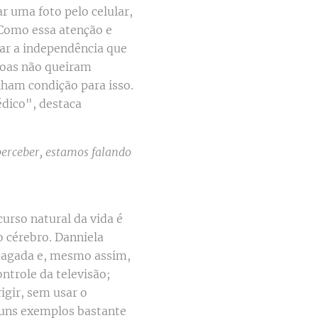
r uma foto pelo celular,
 Como essa atenção e
nar a independência que
soas não queiram
nham condição para isso.
dico", destaca
perceber, estamos falando
urso natural da vida é
o cérebro. Danniela
apagada e, mesmo assim,
ntrole da televisão;
igir, sem usar o
lguns exemplos bastante