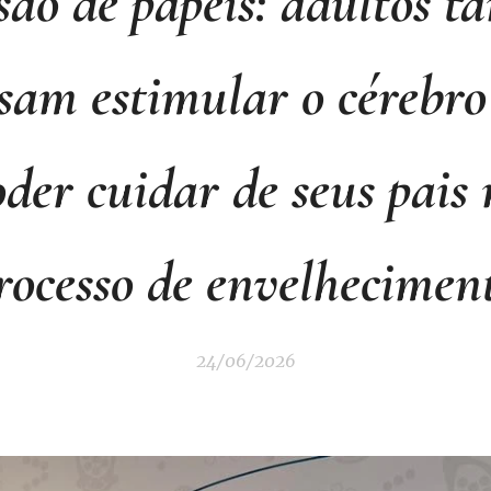
são de papéis: adultos 
isam estimular o cérebro
oder cuidar de seus pais 
rocesso de envelhecimen
24/06/2026