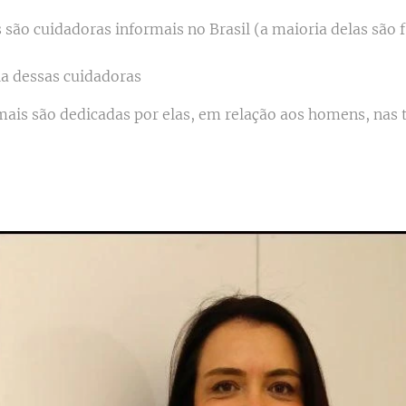
são cuidadoras informais no Brasil (a maioria delas são f
ia dessas cuidadoras
mais são dedicadas por elas, em relação aos homens, nas 