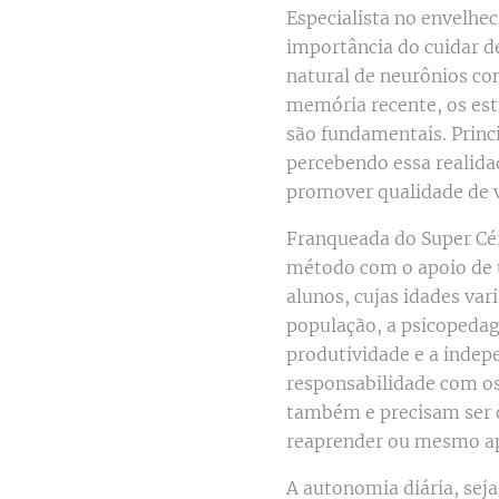
Especialista no envelhe
importância do cuidar de
natural de neurônios com
memória recente, os estí
são fundamentais. Princ
percebendo essa realida
promover qualidade de v
Franqueada do Super Cér
método com o apoio de um
alunos, cujas idades va
população, a psicopedag
produtividade e a indepe
responsabilidade com os
também e precisam ser o
reaprender ou mesmo ap
A autonomia diária, sej