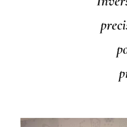
Inver
prec
p
p