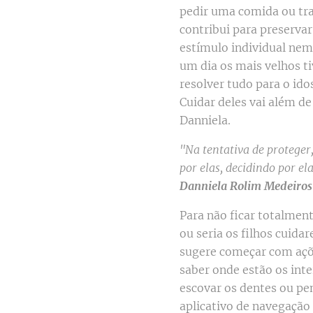
pedir uma comida ou tran
contribui para preserva
estímulo individual nem
um dia os mais velhos t
resolver tudo para o id
Cuidar deles vai além 
Danniela.
"Na tentativa de proteger
por elas, decidindo por el
Danniela Rolim Medeiros
Para não ficar totalmen
ou seria os filhos cuida
sugere começar com açõe
saber onde estão os inte
escovar os dentes ou pe
aplicativo de navegação