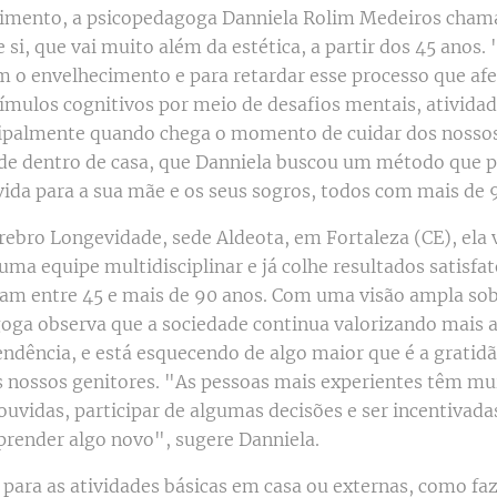
cimento, a psicopedagoga Danniela Rolim Medeiros chama
 si, que vai muito além da estética, a partir dos 45 anos
 o envelhecimento e para retardar esse processo que afet
mulos cognitivos por meio de desafios mentais, atividades
ipalmente quando chega o momento de cuidar dos nossos p
de dentro de casa, que Danniela buscou um método que p
ida para a sua mãe e os seus sogros, todos com mais de 9
ebro Longevidade, sede Aldeota, em Fortaleza (CE), ela 
a equipe multidisciplinar e já colhe resultados satisfat
riam entre 45 e mais de 90 anos. Com uma visão ampla so
oga observa que a sociedade continua valorizando mais a
ndência, e está esquecendo de algo maior que é a gratidão
 nossos genitores. "As pessoas mais experientes têm mui
uvidas, participar de algumas decisões e ser incentivada
render algo novo", sugere Danniela.
a para as atividades básicas em casa ou externas, como f