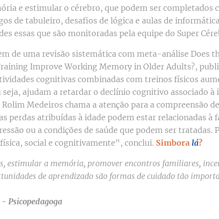
mória e estimular o cérebro, que podem ser completados
gos de tabuleiro, desafios de lógica e aulas de informát
ades essas que são monitoradas pela equipe do Super Cér
em de uma revisão sistemática com meta-análise Does t
Training Improve Working Memory in Older Adults?, public
tividades cognitivas combinadas com treinos físicos aum
 seja, ajudam a retardar o declínio cognitivo associado à 
 Rolim Medeiros chama a atenção para a compreensão de
as perdas atribuídas à idade podem estar relacionadas à f
pressão ou a condições de saúde que podem ser tratadas. 
física, social e cognitivamente", conclui.
Simbora
lá
?
as, estimular a memória, promover encontros familiares, ince
ortunidades de aprendizado são formas de cuidado tão import
 - Psicopedagoga