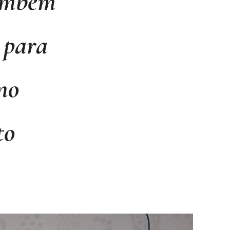
também
 para
no
to