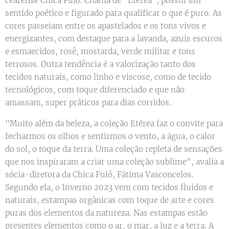
cearense Chica Fulô. Chama de "Etérea", possui um
sentido poético e figurado para qualificar o que é puro. As
cores passeiam entre os apastelados e os tons vivos e
energizantes, com destaque para a lavanda, azuis escuros
e esmaecidos, rosê, mostarda, verde militar e tons
terrosos. Outra tendência é a valorização tanto dos
tecidos naturais, como linho e viscose, como de tecido
tecnológicos, com toque diferenciado e que não
amassam, super práticos para dias corridos.
"Muito além da beleza, a coleção Etérea faz o convite para
fecharmos os olhos e sentirmos o vento, a água, o calor
do sol, o toque da terra. Uma coleção repleta de sensações
que nos inspiraram a criar uma coleção sublime", avalia a
sócia-diretora da Chica Fulô, Fátima Vasconcelos.
Segundo ela, o Inverno 2023 vem com tecidos fluidos e
naturais, estampas orgânicas com toque de arte e cores
puras dos elementos da natureza. Nas estampas estão
presentes elementos como o ar, o mar, a luz e a terra. A