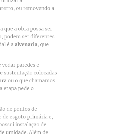
utilizar a
 aterro, ou removendo a
ra que a obra possa ser
o, podem ser diferentes
ial é a
alvenaria
, que
e vedar paredes e
de sustentação colocadas
ura
ou o que chamamos
ta etapa pede o
ção de pontos de
e de esgoto primária e,
 possui instalação de
 de umidade. Além de