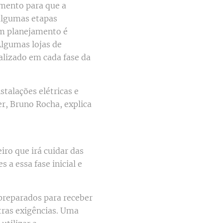
amento para que a
 algumas etapas
om planejamento é
Algumas lojas de
lizado em cada fase da
stalações elétricas e
r, Bruno Rocha, explica
iro que irá cuidar das
 a essa fase inicial e
 preparados para receber
utras exigências. Uma