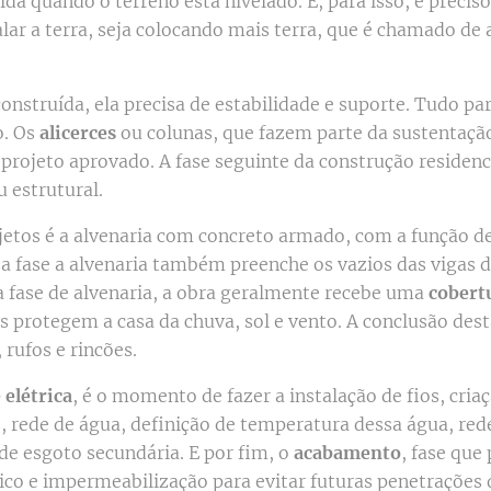
da quando o terreno está nivelado. E, para isso, é preciso 
lar a terra, seja colocando mais terra, que é chamado de
.
onstruída, ela precisa de estabilidade e suporte. Tudo pa
o. Os
alicerces
ou colunas, que fazem parte da sustentaçã
projeto aprovado. A fase seguinte da construção residenc
 estrutural.
ojetos é a alvenaria com concreto armado, com a função d
a fase a alvenaria também preenche os vazios das vigas 
 a fase de alvenaria, a obra geralmente recebe uma
cobert
s protegem a casa da chuva, sol e vento. A conclusão des
rufos e rincões.
 elétrica
, é o momento de fazer a instalação de fios, cria
, rede de água, definição de temperatura dessa água, red
 de esgoto secundária. E por fim, o
acabamento
, fase que
ico e impermeabilização para evitar futuras penetrações