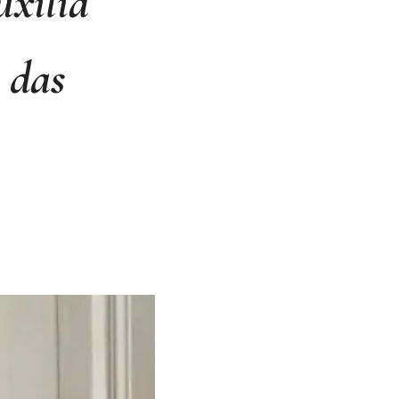
uxilia
 das