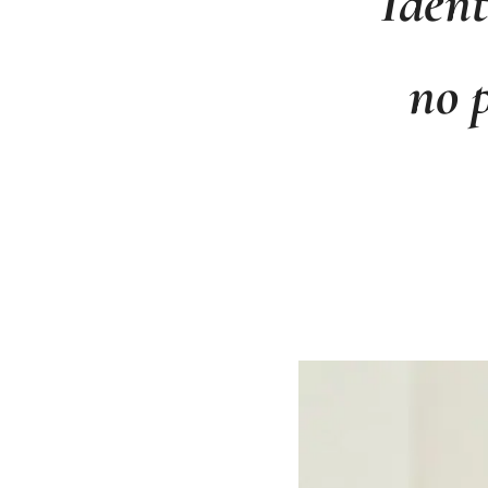
Ident
no 