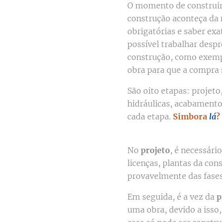
O momento de construir 
construção aconteça da 
obrigatórias e saber ex
possível trabalhar desp
construção, como exemp
obra para que a compra s
São oito etapas: projeto,
hidráulicas, acabamento
cada etapa.
Simbora
lá
?
No
projeto
, é necessári
licenças, plantas da con
provavelmente das fase
Em seguida, é a vez da
p
uma obra, devido a isso,