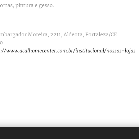
ortas, pintura e gesso.
mbargador Moreira, 2211, Aldeota, Fortaleza/CE
0
s://www.acalhomecenter.com.br/institucional/nossas-lojas