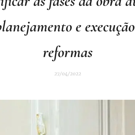
ificar as fases da obra a
planejamento e execução
reformas
27/04/2022