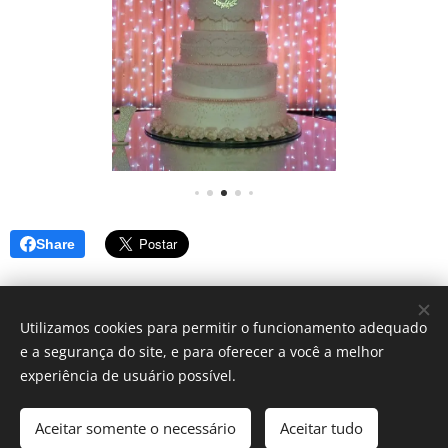
Share
Utilizamos cookies para permitir o funcionamento adequado
e a segurança do site, e para oferecer a você a melhor
Simbora lá? - Blog de dicas
experiência de usuário possível.
Instagram:
@blog_simborala
Aceitar somente o necessário
Aceitar tudo
Contato: blogsimborala@gmail.com
Cookies