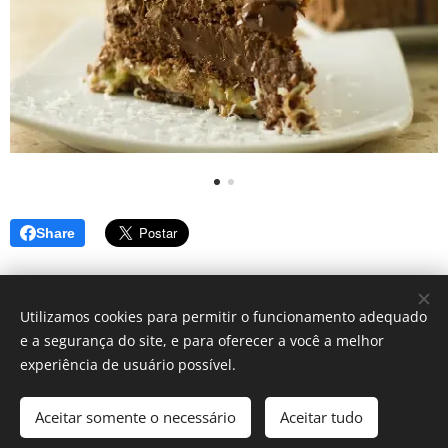
Share
Utilizamos cookies para permitir o funcionamento adequado
e a segurança do site, e para oferecer a você a melhor
Simbora lá? - Blog de dicas
experiência de usuário possível.
Instagram:
@blog_simborala
Aceitar somente o necessário
Aceitar tudo
Contato: blogsimborala@gmail.com
Cookies