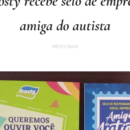
osty recebe selo de empr
amiga do autista
08/07/2022