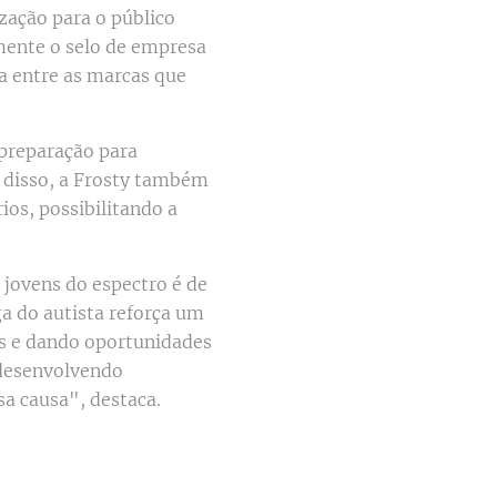
ização para o público
emente o selo de empresa
a entre as marcas que
 preparação para
m disso, a Frosty também
ios, possibilitando a
e jovens do espectro é de
a do autista reforça um
as e dando oportunidades
 desenvolvendo
a causa", destaca.