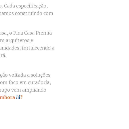
o. Cada especificação,
 estamos construindo com
Casa, o Fina Casa Premia
om arquitetos e
unidades, fortalecendo a
rá.
ção voltada a soluções
 Com foco em curadoria,
 grupo vem ampliando
imbora
lá
?