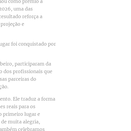
nhou como prêmio a
 2026, uma das
resultado reforça a
 projeção e
ugar foi conquistado por
beiro, participaram da
 dos profissionais que
as parceiras do
ção.
nto. Ele traduz a forma
s reais para os
 primeiro lugar e
de muita alegria,
. Também celebramos