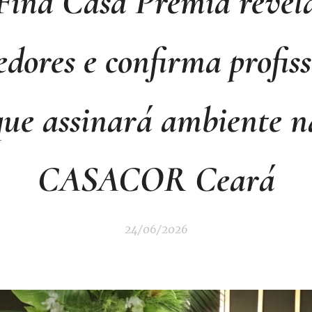
Fina Casa Premia revel
dores e confirma profis
que assinará ambiente n
CASACOR Ceará
24/06/2026