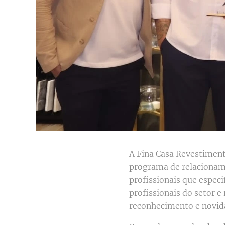
A Fina Casa Revestiment
programa de relacionamen
profissionais que espec
profissionais do setor 
reconhecimento e novid