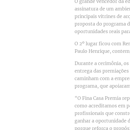
O grande vencedor da ed
assinatura de um ambie
principais vitrines de a
proposta do programa de
oportunidades reais para
O 2º lugar ficou com Re
Paulo Henrique, contem
Durante a cerimônia, os
entrega das premiações
caminham com a empresa
programa, que apoiaram 
"O Fina Casa Premia re
como acreditamos em par
profissionais que const
ganhar a oportunidade 
porque reforça o propós