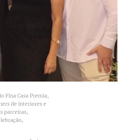
do Fina Casa Premia,
ers de interiores e
s parceiras,
elebração,