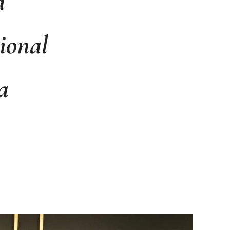
a
sional
a