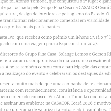
ição foi Afonso Tomoda, que conquistou o 1º lugar e ga
nte patrocinado pelo Grupo Fina Casa na CASACOR Ceará
rquitetura, design de interiores e paisagismo do Estado. O 
 transformar relacionamento comercial em visibilidade,
 os profissionais participantes.
nata Ivo, que recebeu como prêmio um iPhone 17. Já o 3º l
plado com uma viagem para a Expoconstruir 2027.
 diretores do Grupo Fina Casa, Solange Lemos e Gerson Ri
 e reforçaram o compromisso da marca com o crescimento
. A noite também contou com a participação das empres
a realização do evento e celebraram os destaques da edi
presenta muito mais do que uma campanha de relacioname
ceria: com reconhecimento, consistência e oportunidade
roem o mercado conosco. Ver Afonso Tomoda conquistar o
de assinar um ambiente na CASACOR Ceará 2026 é motivo 
ito do programa de valorizar talentos e abrir caminhos