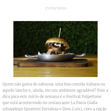
27/01/2020
Quem não gosta de saborear uma boa comida italiana ou
aquele lanche e, ainda, em um ambiente agradável? Pois a
dica para este início de semana é o Festival Polpettone
que está acontecendo no restaurante La Pasta Gialla
(shoppings Iguatemi Fortaleza e Dom Luís), com a opção