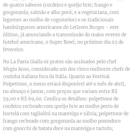
de quatro sabores (cordeiro e queijo brie; frango e
gorgonzola; salmão e alho poró; e a vegetariana, com
legumes ao molho de cogumelos) e os tradicionais
hambúrgueres americanos do LeGreen Burger - este
último, já anunciando a transmissão do maior evento de
futebol americano, o Super Bowl, no próximo dia 02 de
fevereiro.
No La Pasta Gialla os pratos são assinados pelo chef
Sérgio Arno, considerado um dos cinco melhores chefs de
cozinha italiana fora da Itália. Quanto ao Festival
Polpettone, o menu estará disponível até o mês de abril,
no almoço e jantar, com preços que variam entre R$
59,00 e R$ 69,00. Confira os detalhes: polpettone de
cordeiro recheado com queijo brie ao molho pesto de
hortelã com tagliolini na manteiga e sálvia; polpettone de
frango recheado com gorgonzola ao molho pomodoro
com gnocchi de batata doce na manteiga e tartufo;