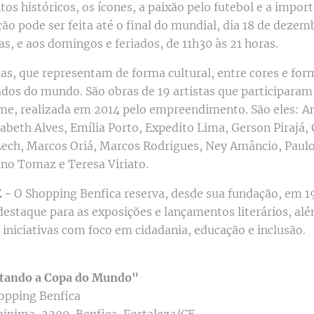
os históricos, os ícones, a paixão pelo futebol e a impor
ação pode ser feita até o final do mundial, dia 18 de deze
as, e aos domingos e feriados, de 11h30 às 21 horas.
elas, que representam de forma cultural, entre cores e fo
dos do mundo. São obras de 19 artistas que participara
e, realizada em 2014 pelo empreendimento. São eles: A
sabeth Alves, Emília Porto, Expedito Lima, Gerson Pirajá, 
f Lech, Marcos Oriá, Marcos Rodrigues, Ney Amâncio, Paul
ano Tomaz e Teresa Viriato.
 -
O Shopping Benfica reserva, desde sua fundação, em 1
estaque para as exposições e lançamentos literários, alé
s iniciativas com foco em cidadania, educação e inclusão.
ntando a Copa do Mundo"
opping Benfica