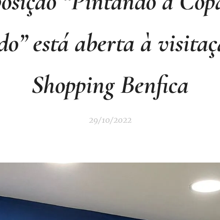
osição “Pintando a Cop
o” está aberta à visitaç
Shopping Benfica
29/10/2022