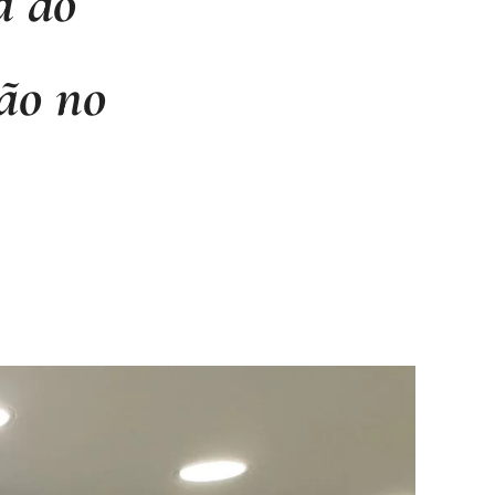
a do
ão no