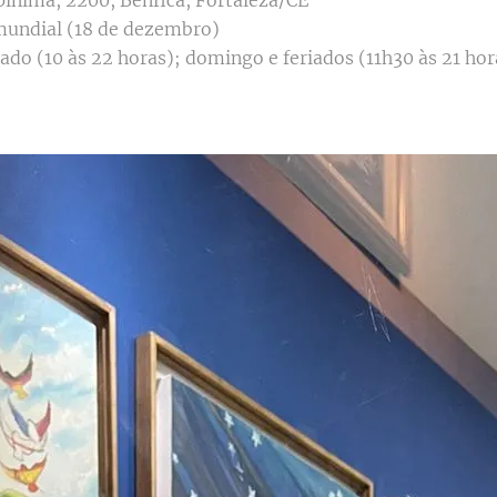
inima, 2200, Benfica, Fortaleza/CE
 mundial (18 de dezembro)
ado (10 às 22 horas); domingo e feriados (11h30 às 21 hor