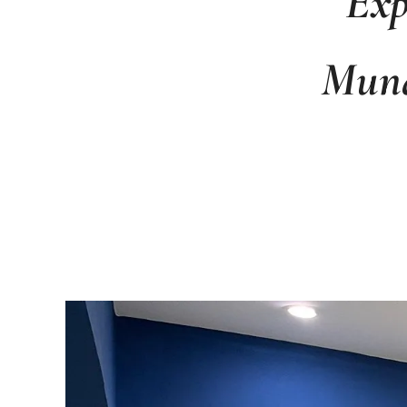
Exp
Mund