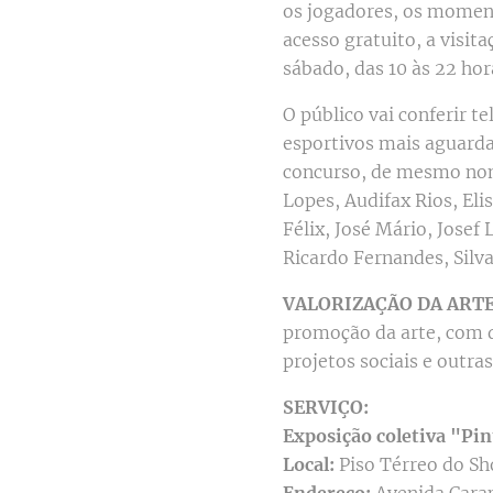
os jogadores, os moment
acesso gratuito, a visit
sábado, das 10 às 22 hor
O público vai conferir t
esportivos mais aguarda
concurso, de mesmo nom
Lopes, Audifax Rios, Eli
Félix, José Mário, Jose
Ricardo Fernandes, Silv
VALORIZAÇÃO DA ARTE
promoção da arte, com d
projetos sociais e outra
SERVIÇO:
Exposição coletiva "Pi
Local:
Piso Térreo do Sh