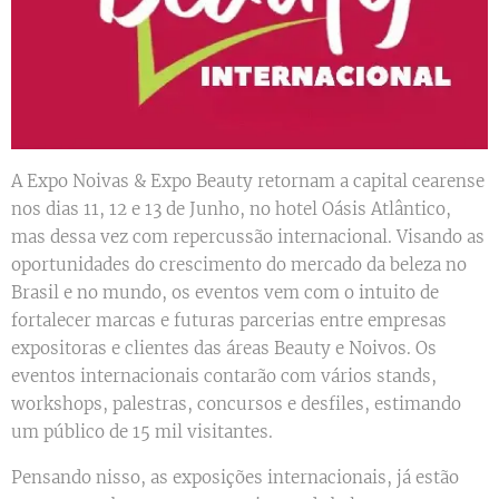
A Expo Noivas & Expo Beauty retornam a capital cearense
nos dias 11, 12 e 13 de Junho, no hotel Oásis Atlântico,
mas dessa vez com repercussão internacional. Visando as
oportunidades do crescimento do mercado da beleza no
Brasil e no mundo, os eventos vem com o intuito de
fortalecer marcas e futuras parcerias entre empresas
expositoras e clientes das áreas Beauty e Noivos. Os
eventos internacionais contarão com vários stands,
workshops, palestras, concursos e desfiles, estimando
um público de 15 mil visitantes.
Pensando nisso, as exposições internacionais, já estão