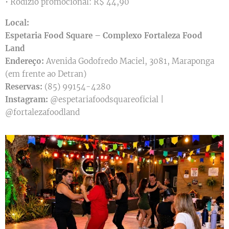
• Rodízio promocional: R$ 44,90
Local:
Espetaria Food Square – Complexo Fortaleza Food
Land
Endereço:
Avenida Godofredo Maciel, 3081, Maraponga
(em frente ao Detran)
Reservas:
(85) 99154-4280
I
nstagram:
@espetariafoodsquareoficial |
@fortalezafoodland