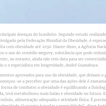
rincipais doenças do brasileiro. Segundo estudo realizad
ivulgado pela Federação Mundial da Obesidade, é esperad
ta com obesidade até 2030. Diante disso, a Agência Nacio
vou o uso do remédio wegovy, substância que pode reduzi
to, no entanto, ainda não tem data para ser comercializa
viu o o especialista em longevidade, André Guanabara.
mentos aprovados para uso da obesidade, que deixam o p
Começou-se a perceber que uma das ações dele é exatam
forma de combater a obesidade é equilibrando a fisiologi
da, terá metabolismo mais baixo e obesidade no futuro. En
mônio, alimentação adequada e atividade física. É precis
a obesidade. O correto é mudar a mentalidade", disse And