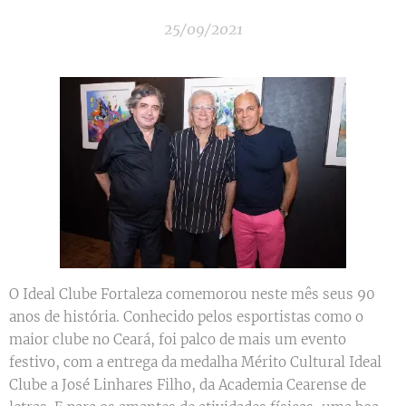
25/09/2021
O Ideal Clube Fortaleza comemorou neste mês seus 90
anos de história. Conhecido pelos esportistas como o
maior clube no Ceará, foi palco de mais um evento
festivo, com a entrega da medalha Mérito Cultural Ideal
Clube a José Linhares Filho, da Academia Cearense de