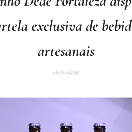
nho Dedé Fortaleza disp
artela exclusiva de bebid
artesanais
28/10/2020