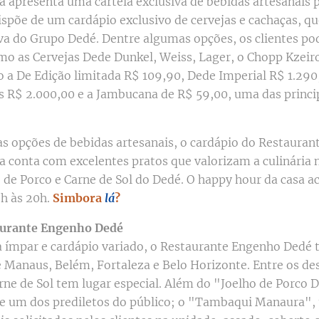
a apresenta uma cartela exclusiva de bebidas artesanais 
dispõe de um cardápio exclusivo de cervejas e cachaças, 
va do Grupo Dedé. Dentre algumas opções, os clientes p
mo as Cervejas Dede Dunkel, Weiss, Lager, o Chopp Kzeir
 a De Edição limitada R$ 109,90, Dede Imperial R$ 1.29
s R$ 2.000,00 e a Jambucana de R$ 59,00, uma das princi
s opções de bebidas artesanais, o cardápio do Restaura
a conta com excelentes pratos que valorizam a culinária 
 de Porco e Carne de Sol do Dedé. O happy hour da casa a
6h às 20h.
Simbora
lá
?
aurante Engenho Dedé
 ímpar e cardápio variado, o Restaurante Engenho Dedé
e Manaus, Belém, Fortaleza e Belo Horizonte. Entre os de
arne de Sol tem lugar especial. Além do "Joelho de Porco
 e um dos prediletos do público; o "Tambaqui Manaura"