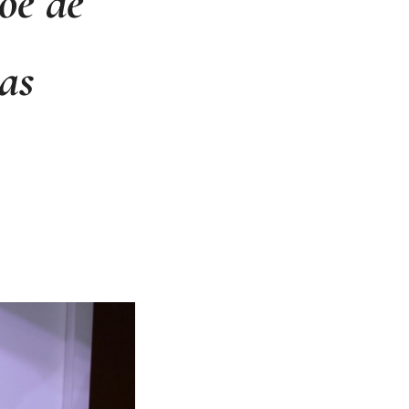
õe de
as