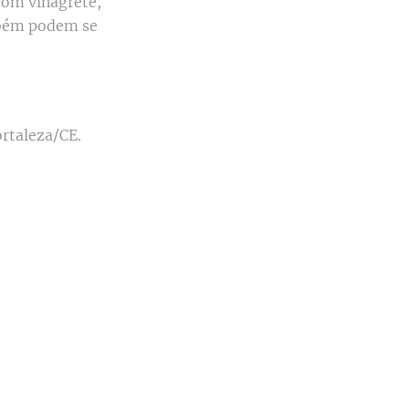
 com vinagrete,
ambém podem se
rtaleza/CE.