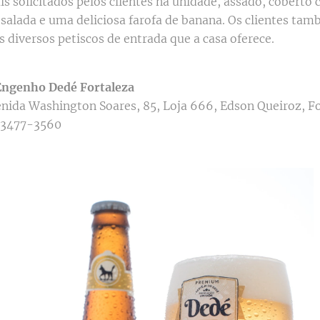
s solicitados pelos clientes na unidade, assado, coberto
, salada e uma deliciosa farofa de banana. Os clientes t
s diversos petiscos de entrada que a casa oferece.
Engenho Dedé Fortaleza
nida Washington Soares, 85, Loja 666, Edson Queiroz, Fo
 3477-3560