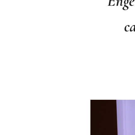
Enge
c