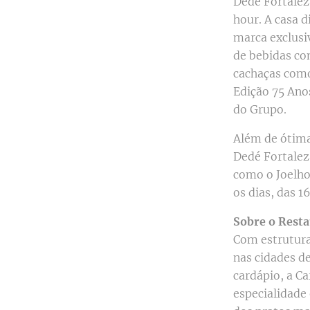
Dedé Fortalez
hour. A casa 
marca exclusi
de bebidas co
cachaças como
Edição 75 Ano
do Grupo.
Além de ótima
Dedé Fortalez
como o Joelho
os dias, das 1
Sobre o Rest
Com estrutura
nas cidades d
cardápio, a C
especialidade