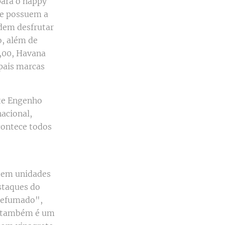
para o happy
que possuem a
odem desfrutar
o, além de
0,00, Havana
pais marcas
nte Engenho
nacional,
contece todos
 tem unidades
staques do
 Defumado",
, também é um