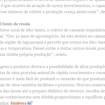
 é que através da atração de novos investimentos, e capa
se número de cultivo e produção cresça ainda mais”, d
 fonte de renda
dutor rural de Alto Santo, o cultivo de camarão impulsio
nal. “Dos 32 anos de agronegócio, há oito invisto no cama
da região de Jaguaruana e percebi que temos em Alto San
a e temperatura. Passei então a visitar outros locais prod
izar minha própria produção”, relata.
agens o produtor destaca a possibilidade de altas produçõ
atar de uma proteína animal de rápido crescimento e com
amente é mais fácil de produzir o camarão do que produzir
o de obra também facilitam o processo. Procuro manter
a das larvas até o preparo didático de viveiros, escolha d
 ao conhecimento sem dúvida proporcionam o equilíbrio 
aliza.
Simbora
lá
?