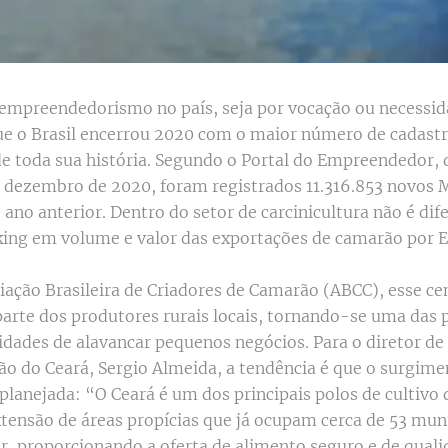
 empreendedorismo no país, seja por vocação ou necessid
que o Brasil encerrou 2020 com o maior número de cadast
 toda sua história. Segundo o Portal do Empreendedor, 
 dezembro de 2020, foram registrados 11.316.853 novos 
ano anterior. Dentro do setor de carcinicultura não é dife
king em volume e valor das exportações de camarão por E
ação Brasileira de Criadores de Camarão (ABCC), esse c
arte dos produtores rurais locais, tornando-se uma das p
idades de alavancar pequenos negócios. Para o diretor d
o do Ceará, Sergio Almeida, a tendência é que o surgim
lanejada: “O Ceará é um dos principais polos de cultivo 
ensão de áreas propícias que já ocupam cerca de 53 muni
rior, proporcionando a oferta de alimento seguro e de qual