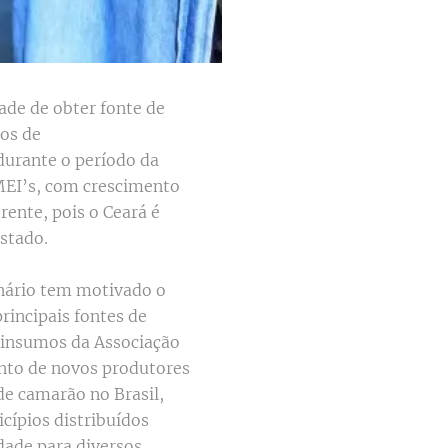
ade de obter fonte de
ros de
durante o período da
MEI’s, com crescimento
rente, pois o Ceará é
stado.
enário tem motivado o
rincipais fontes de
e insumos da Associação
ento de novos produtores
de camarão no Brasil,
cípios distribuídos
idade para diversos