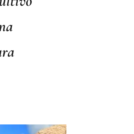
ultivo
rna
ara