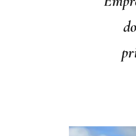
Empre
do
pr