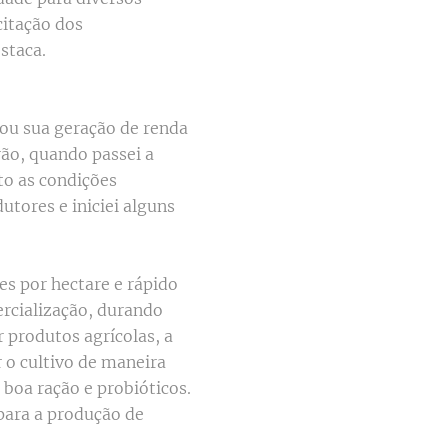
citação dos
estaca.
nou sua geração de renda
rão, quando passei a
to as condições
utores e iniciei alguns
es por hectare e rápido
ercialização, durando
 produtos agrícolas, a
 o cultivo de maneira
e boa ração e probióticos.
para a produção de