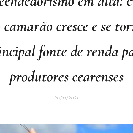
endedorismo em alta: c
 camarão cresce e se to
incipal fonte de renda p
produtores cearenses
26/11/2021