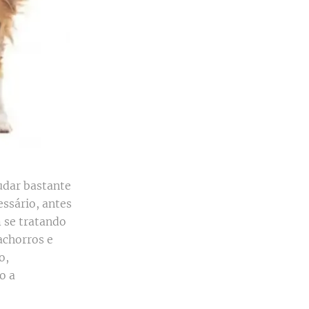
udar bastante
essário, antes
 se tratando
achorros e
o,
o a