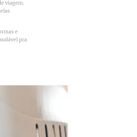
de viagem.
pelas
normas e
audável pra