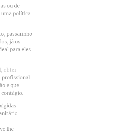
as ou de
 uma política
to, passarinho
os, já os
eal para eles
l, obter
 profissional
ão e que
 contágio.
xigidas
anitário
ve lhe