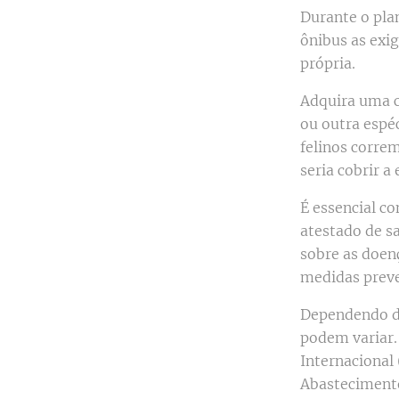
Durante o pla
ônibus as exi
própria.
Adquira uma c
ou outra espé
felinos corre
seria cobrir 
É essencial co
atestado de sa
sobre as doen
medidas preve
Dependendo da
podem variar. 
Internacional 
Abastecimento