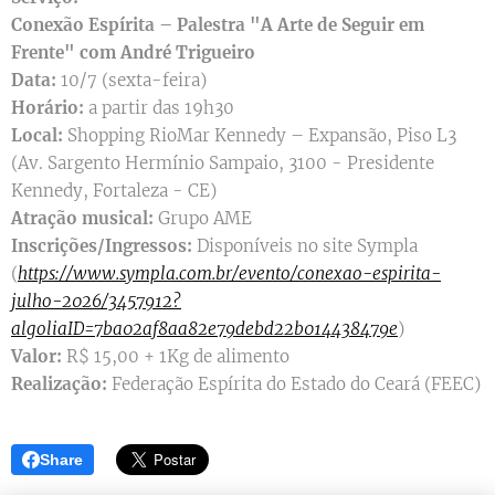
Conexão Espírita – Palestra "A Arte de Seguir em
Frente" com André Trigueiro
Data:
10/7 (sexta-feira)
Horário:
a partir das 19h30
Local:
Shopping RioMar Kennedy – Expansão, Piso L3
(Av. Sargento Hermínio Sampaio, 3100 - Presidente
Kennedy, Fortaleza - CE)
Atração musical:
Grupo AME
Inscrições/Ingressos:
Disponíveis no site Sympla
(
https://www.sympla.com.br/evento/conexao-espirita-
julho-2026/3457912?
algoliaID=7ba02af8aa82e79debd22b014438479e
)
Valor:
R$ 15,00 + 1Kg de alimento
Realização:
Federação Espírita do Estado do Ceará (FEEC)
Share