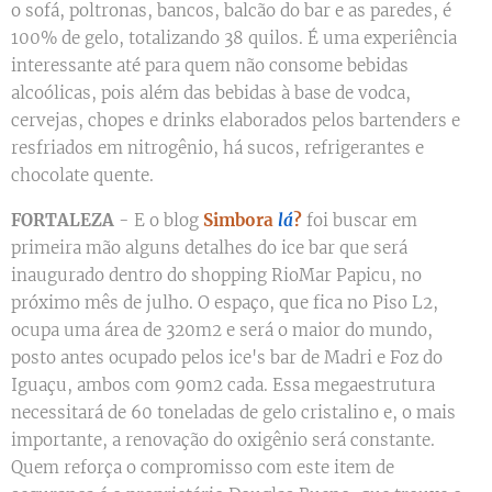
o sofá, poltronas, bancos, balcão do bar e as paredes, é
100% de gelo, totalizando 38 quilos. É uma experiência
interessante até para quem não consome bebidas
alcoólicas, pois além das bebidas à base de vodca,
cervejas, chopes e drinks elaborados pelos bartenders e
resfriados em nitrogênio, há sucos, refrigerantes e
chocolate quente.
FORTALEZA
- E o blog
Simbora
lá
?
foi buscar em
primeira mão alguns detalhes do ice bar que será
inaugurado dentro do shopping RioMar Papicu, no
próximo mês de julho. O espaço, que fica no Piso L2,
ocupa uma área de 320m2 e será o maior do mundo,
posto antes ocupado pelos ice's bar de Madri e Foz do
Iguaçu, ambos com 90m2 cada. Essa megaestrutura
necessitará de 60 toneladas de gelo cristalino e, o mais
importante, a renovação do oxigênio será constante.
Quem reforça o compromisso com este item de