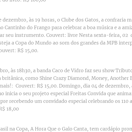
e dezembro, às 19 horas, o Clube dos Gatos, a confraria m
no Cantinho do Frango para celebrar a boa música e a am
car seu instrumento. Couvert: livre Nesta sexta-feira, 0
steja a Copa do Mundo ao som dos grandes da MPB interp
Couvert: R$ 15,00.
ro, às 18h30, a banda Caco de Vidro faz seu show Tributo
a britânica, como Shine Crazy Diamond, Money, Another Br
ais!: Couvert: R$ 15,00. Domingo, dia 04 de dezembro, à
ho inicia o seu projeto especial Freitas Convida que ani
re recebendo um convidado especial celebrando os 110 a
 R$ 18,00
rasil na Copa, A Hora Que o Galo Canta, tem cardápio pro