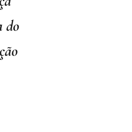
ça
a do
ção