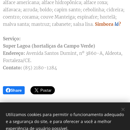
alface americana; alface hidropônica; alface roxa;
alfavaca; arruda; boldo; capim santo; cebolinha; cidreira;
coentro; corama; couve Manteiga; espinafre; hortelã;
malva santa; mastruz; rabanete; salsa lisa.
Simbora
lá
?
Serviço:
Super Lagoa (hortaliças da Campo Verde)
Endereço:
Avenida Santos Dumint, nº 3860-A, Aldeota,
Fortaleza/CE.
Contato:
(85) 2180-1284
Share
Utilizamos cookies para permitir o funcionamento adequado
e a segurança do site, e para oferecer a você a melhor
Simbora lá? - Blog de dicas
experiência de usuário possível.