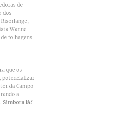
edoras de
o dos
 Risorlange,
nista Wanne
 de folhagens
ra que os
 potencializar
retor da Campo
erando a
a.
Simbora lá?