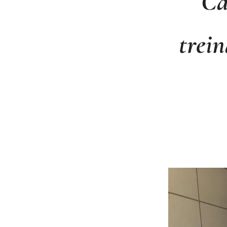
Ca
trei