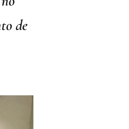
 no
to de