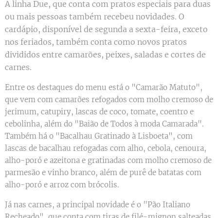
A linha Due, que conta com pratos especiais para duas
ou mais pessoas também recebeu novidades. O
cardápio, disponível de segunda a sexta-feira, exceto
nos feriados, também conta como novos pratos
divididos entre camarões, peixes, saladas e cortes de
carnes.
Entre os destaques do menu está o "Camarão Matuto",
que vem com camarões refogados com molho cremoso de
jerimum, catupiry, lascas de coco, tomate, coentro e
cebolinha, além do "Baião de Todos à moda Camarada".
Também há o "Bacalhau Gratinado à Lisboeta", com
lascas de bacalhau refogadas com alho, cebola, cenoura,
alho-poró e azeitona e gratinadas com molho cremoso de
parmesão e vinho branco, além de purê de batatas com
alho-poró e arroz com brócolis.
Já nas carnes, a principal novidade é o "Pão Italiano
Recheado", que conta com tiras de filé-mignon salteadas