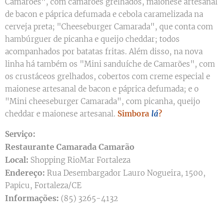
Camarões", com camarões grelhados, maionese artesanal
de bacon e páprica defumada e cebola caramelizada na
cerveja preta; "Cheeseburger Camarada", que conta com
hambúrguer de picanha e queijo cheddar; todos
acompanhados por batatas fritas. Além disso, na nova
linha há também os "Mini sanduíche de Camarões", com
os crustáceos grelhados, cobertos com creme especial e
maionese artesanal de bacon e páprica defumada; e o
"Mini cheeseburger Camarada", com picanha, queijo
cheddar e maionese artesanal.
Simbora
lá
?
Serviço:
Restaurante Camarada Camarão
Local:
Shopping RioMar Fortaleza
Endereço:
Rua Desembargador Lauro Nogueira, 1500,
Papicu, Fortaleza/CE
Informações:
(85) 3265-4132