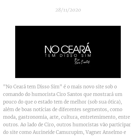
28/11/2020
"No Ceará tem Disso Sim" é o mais novo site sob o
comando do humorista Ciro Santos que mostrará um
pouco do que o estado tem de melhor (sob sua ótica),
além de boas notícias de diferentes segmentos, como
moda, gastronomia, arte, cultura, entretenimento, entre
outros. Ao lado de Ciro, outros humoristas vão participar
do site como Aurineide Camurupim, Vagner Anselmo e