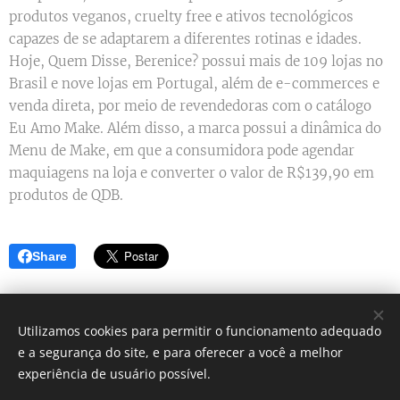
produtos veganos, cruelty free e ativos tecnológicos
capazes de se adaptarem a diferentes rotinas e idades.
Hoje, Quem Disse, Berenice? possui mais de 109 lojas no
Brasil e nove lojas em Portugal, além de e-commerces e
venda direta, por meio de revendedoras com o catálogo
Eu Amo Make. Além disso, a marca possui a dinâmica do
Menu de Make, em que a consumidora pode agendar
maquiagens na loja e converter o valor de R$139,90 em
produtos de QDB.
Share
Utilizamos cookies para permitir o funcionamento adequado
e a segurança do site, e para oferecer a você a melhor
Simbora lá? - Blog de dicas
experiência de usuário possível.