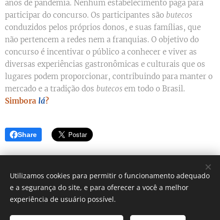
anos de pandemia. Nenhum estabelecimento paga para
participar do concurso. Os participantes são
butecos
conduzidos pelos próprios donos, e suas famílias, que
não pertencem a redes nem a franquias. O objetivo do
concurso é incentivar o público a conhecer e viver as
diversas experiências gastronômicas e culturais que os
lugares podem proporcionar, contribuindo para manter o
mercado e a tradição dos
butecos
em todo o Brasil.
Simbora
lá
?
Share
Utilizamos cookies para permitir o funcionamento adequado
e a segurança do site, e para oferecer a você a melhor
Simbora lá? - Blog de dicas
experiência de usuário possível.
Instagram:
@blog_simborala