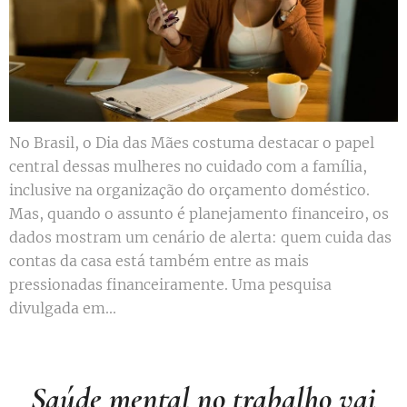
No Brasil, o Dia das Mães costuma destacar o papel
central dessas mulheres no cuidado com a família,
inclusive na organização do orçamento doméstico.
Mas, quando o assunto é planejamento financeiro, os
dados mostram um cenário de alerta: quem cuida das
contas da casa está também entre as mais
pressionadas financeiramente. Uma pesquisa
divulgada em...
Saúde mental no trabalho vai