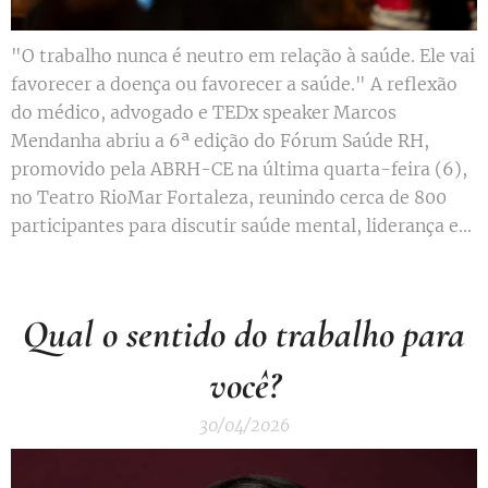
"O trabalho nunca é neutro em relação à saúde. Ele vai
favorecer a doença ou favorecer a saúde." A reflexão
do médico, advogado e TEDx speaker Marcos
Mendanha abriu a 6ª edição do Fórum Saúde RH,
promovido pela ABRH-CE na última quarta-feira (6),
no Teatro RioMar Fortaleza, reunindo cerca de 800
participantes para discutir saúde mental, liderança e...
Qual o sentido do trabalho para
você?
30/04/2026